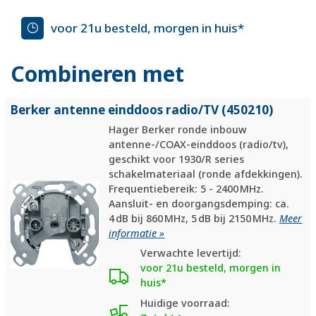
voor 21u besteld, morgen in huis*
Combineren met
Berker antenne einddoos radio/
TV (450210)
Hager Berker ronde inbouw
antenne-/COAX-einddoos (radio/tv),
geschikt voor 1930/R series
schakelmateriaal (ronde afdekkingen).
Frequentiebereik: 5 - 2400 MHz.
Aansluit- en doorgangsdemping: ca.
4 dB bij 860 MHz, 5 dB bij 2150 MHz.
Meer
informatie »
Verwachte levertijd:
voor 21u besteld, morgen in
huis*
Huidige voorraad: