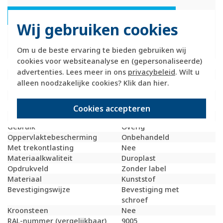
Hager Berker 103921 Productdatablad
Wij gebruiken cookies
Technische specificaties
Om u de beste ervaring te bieden gebruiken wij
cookies voor websiteanalyse en (gepersonaliseerde)
Specificatie
Waarde
advertenties. Lees meer in ons
privacybeleid
. Wilt u
Montagewijze
Inbouw (stucwerk)
alleen noodzakelijke cookies? Klik dan
hier
.
Samenstelling
Centraalplaat
Kleur
Zwart
Halogeenvrij
Ja
Cookies accepteren
Met klapdeksel
Nee
Gebruik
Overig
Oppervlaktebescherming
Onbehandeld
Met trekontlasting
Nee
Materiaalkwaliteit
Duroplast
Opdrukveld
Zonder label
Materiaal
Kunststof
Bevestigingswijze
Bevestiging met
schroef
Kroonsteen
Nee
RAL-nummer (vergelijkbaar)
9005