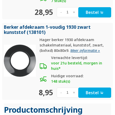
7 stuk(s)
28,95
Bestel
-
+
Berker afdekraam 1-voudig 1930 zwart
kunststof (138101)
Hager berker 1930 afdekraam
schakelmateriaal, kunststof, zwart,
(bxhxd) 80x80x9.
Meer informatie »
Verwachte levertijd:
voor 21u besteld, morgen in
huis*
Huidige voorraad:
148 stuk(s)
8,95
Bestel
-
+
Productomschrijving