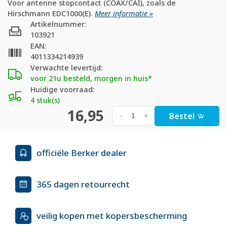
Voor antenne stopcontact (COAX/CAI), zoals de
Hirschmann EDC1000(E).
Meer informatie »
Artikelnummer:
103921
EAN:
4011334214939
Verwachte levertijd:
voor 21u besteld, morgen in huis*
Huidige voorraad:
4 stuk(s)
16,95
Bestel
-
+
officiële Berker dealer
365 dagen retourrecht
veilig kopen met kopersbescherming