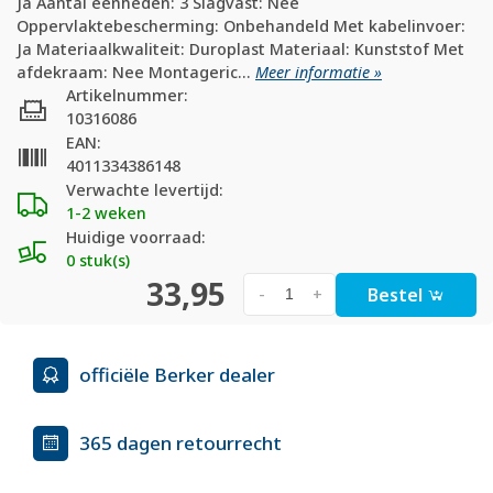
Ja Aantal eenheden: 3 Slagvast: Nee
Oppervlaktebescherming: Onbehandeld Met kabelinvoer:
Ja Materiaalkwaliteit: Duroplast Materiaal: Kunststof Met
afdekraam: Nee Montageric...
Meer informatie »
Artikelnummer:
10316086
EAN:
4011334386148
Verwachte levertijd:
1-2 weken
Huidige voorraad:
0 stuk(s)
33,95
Bestel
-
+
officiële Berker dealer
365 dagen retourrecht