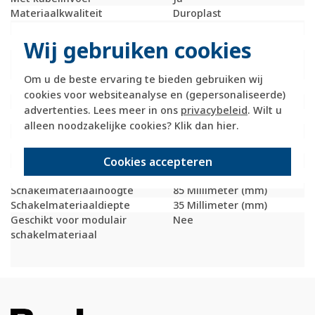
Materiaalkwaliteit
Duroplast
Materiaal
Kunststof
Wij gebruiken cookies
Met afdekraam
Nee
Montagerichting
Horizontaal en
verticaal
Om u de beste ervaring te bieden gebruiken wij
RAL-nummer (vergelijkbaar)
7021
cookies voor websiteanalyse en (gepersonaliseerde)
Beschermingsgraad (IP)
IP20
advertenties. Lees meer in ons
privacybeleid
. Wilt u
Transparant
Nee
alleen noodzakelijke cookies? Klik dan
hier
.
Uitvoering oppervlakte
Mat
Met wartelinvoering
Nee
Cookies accepteren
Met kanaalinvoering
Ja
Schakelmateriaalbreedte
225 Millimeter (mm)
Schakelmateriaalhoogte
85 Millimeter (mm)
Schakelmateriaaldiepte
35 Millimeter (mm)
Geschikt voor modulair
Nee
schakelmateriaal