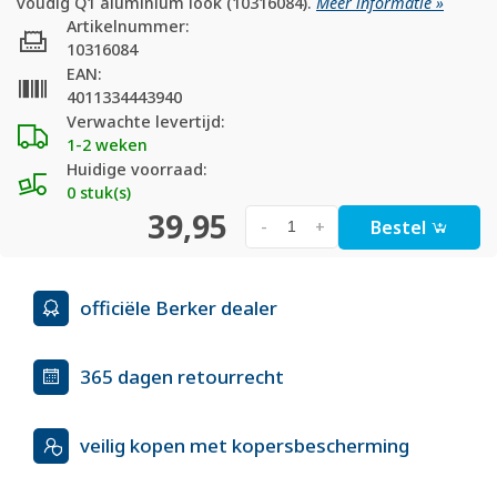
voudig Q1 aluminium look (10316084).
Meer informatie »
Artikelnummer:
10316084
EAN:
4011334443940
Verwachte levertijd:
1-2 weken
Huidige voorraad:
0 stuk(s)
39,95
Bestel
-
+
officiële Berker dealer
365 dagen retourrecht
veilig kopen met kopersbescherming