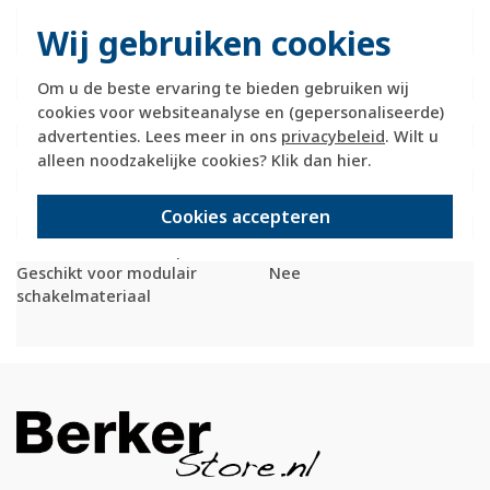
Montagerichting
Horizontaal en
Wij gebruiken cookies
verticaal
RAL-nummer (vergelijkbaar)
9006
Om u de beste ervaring te bieden gebruiken wij
Beschermingsgraad (IP)
IP20
cookies voor websiteanalyse en (gepersonaliseerde)
Transparant
Nee
Uitvoering oppervlakte
Mat
advertenties. Lees meer in ons
privacybeleid
. Wilt u
Met wartelinvoering
Nee
alleen noodzakelijke cookies? Klik dan
hier
.
Met kanaalinvoering
Ja
Schakelmateriaalbreedte
225 Millimeter (mm)
Cookies accepteren
Schakelmateriaalhoogte
85 Millimeter (mm)
Schakelmateriaaldiepte
35 Millimeter (mm)
Geschikt voor modulair
Nee
schakelmateriaal