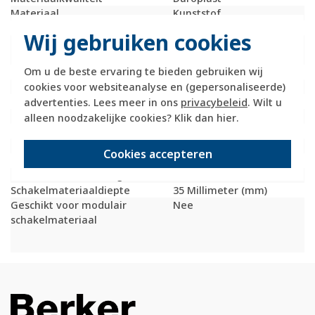
Materiaal
Kunststof
Met afdekraam
Nee
Wij gebruiken cookies
Montagerichting
Horizontaal en
verticaal
Om u de beste ervaring te bieden gebruiken wij
RAL-nummer (vergelijkbaar)
9010
cookies voor websiteanalyse en (gepersonaliseerde)
Beschermingsgraad (IP)
IP20
Transparant
Nee
advertenties. Lees meer in ons
privacybeleid
. Wilt u
Uitvoering oppervlakte
Glanzend
alleen noodzakelijke cookies? Klik dan
hier
.
Met wartelinvoering
Nee
Met kanaalinvoering
Ja
Cookies accepteren
Schakelmateriaalbreedte
225 Millimeter (mm)
Schakelmateriaalhoogte
85 Millimeter (mm)
Schakelmateriaaldiepte
35 Millimeter (mm)
Geschikt voor modulair
Nee
schakelmateriaal