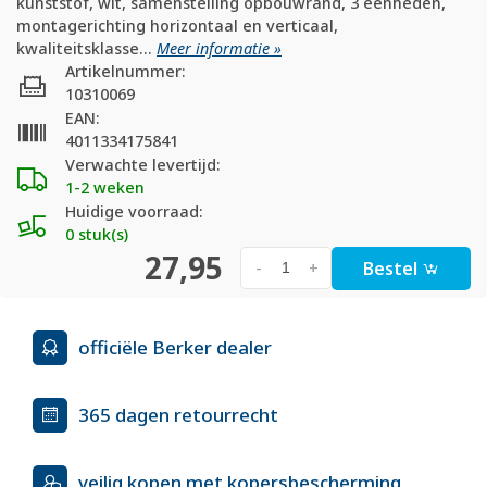
kunststof, wit, samenstelling opbouwrand, 3 eenheden,
montagerichting horizontaal en verticaal,
kwaliteitsklasse...
Meer informatie »
Artikelnummer:
10310069
EAN:
4011334175841
Verwachte levertijd:
1-2 weken
Huidige voorraad:
0 stuk(s)
27,95
Bestel
-
+
officiële Berker dealer
365 dagen retourrecht
veilig kopen met kopersbescherming