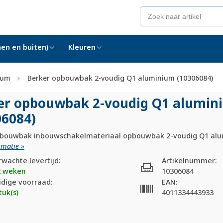
en en buiten)
Kleuren
ium
Berker opbouwbak 2-voudig Q1 aluminium (10306084)
er opbouwbak 2-voudig Q1 alumin
06084)
bouwbak inbouwschakelmateriaal opbouwbak 2-voudig Q1 alum
rmatie »
rwachte levertijd:
Artikelnummer:
2 weken
10306084
idige voorraad:
EAN:
tuk(s)
4011334443933