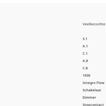
Veelbezochte 
S.1
A.1
C.1
A.8
C.8
1930
Integro Flow
Schakelaar
Dimmer
Stopcontact