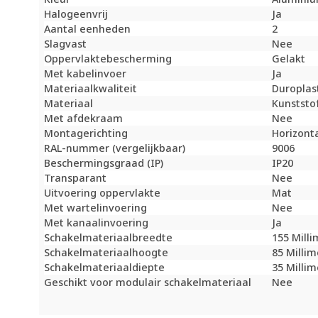
Halogeenvrij
Ja
Aantal eenheden
2
Slagvast
Nee
Oppervlaktebescherming
Gelakt
Met kabelinvoer
Ja
Materiaalkwaliteit
Duroplas
Materiaal
Kunststo
Met afdekraam
Nee
Montagerichting
Horizonta
RAL-nummer (vergelijkbaar)
9006
Beschermingsgraad (IP)
IP20
Transparant
Nee
Uitvoering oppervlakte
Mat
Met wartelinvoering
Nee
Met kanaalinvoering
Ja
Schakelmateriaalbreedte
155 Mill
Schakelmateriaalhoogte
85 Milli
Schakelmateriaaldiepte
35 Milli
Geschikt voor modulair schakelmateriaal
Nee