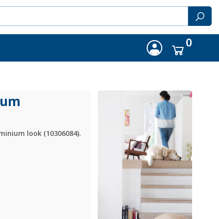
0
ium
inium look (10306084).