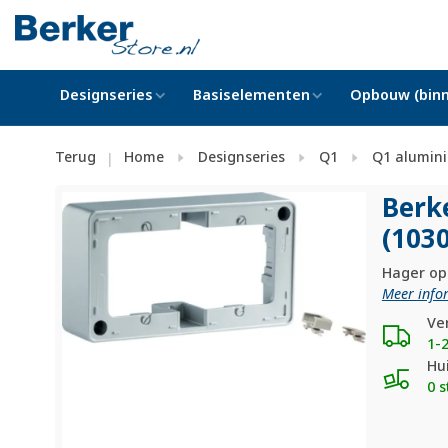
Designseries
Basiselementen
Opbouw (binn
Terug
Home
Designseries
Q1
Q1 alumin
|
Berk
(103
Hager op
Meer info
Ve
1-
Hu
0 s