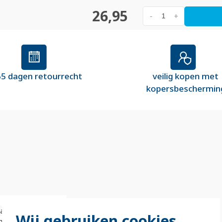
26,95
-
+
5 dagen retourrecht
veilig kopen met
kopersbeschermin
and
Wij gebruiken cookies
um