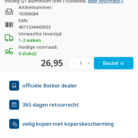
voudig Q1 aluminium look (10306084).
Meer informatie »
Artikelnummer:
10306084
EAN:
4011334443933
Verwachte levertijd:
1-2 weken
Huidige voorraad:
0 stuk(s)
26,95
Bestel
-
+
officiële Berker dealer
365 dagen retourrecht
veilig kopen met kopersbescherming