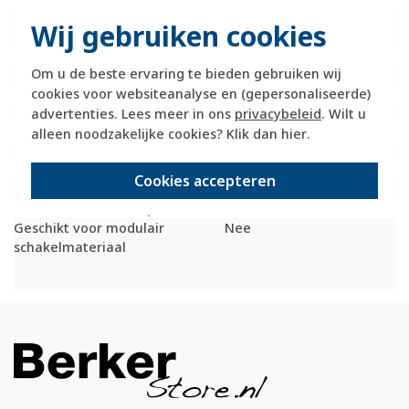
Montagerichting
Horizontaal en
Wij gebruiken cookies
verticaal
RAL-nummer (vergelijkbaar)
9006
Om u de beste ervaring te bieden gebruiken wij
Beschermingsgraad (IP)
IP20
cookies voor websiteanalyse en (gepersonaliseerde)
Transparant
Nee
Uitvoering oppervlakte
Mat
advertenties. Lees meer in ons
privacybeleid
. Wilt u
Met wartelinvoering
Nee
alleen noodzakelijke cookies? Klik dan
hier
.
Met kanaalinvoering
Ja
Schakelmateriaalbreedte
155 Millimeter (mm)
Cookies accepteren
Schakelmateriaalhoogte
85 Millimeter (mm)
Schakelmateriaaldiepte
35 Millimeter (mm)
Geschikt voor modulair
Nee
schakelmateriaal