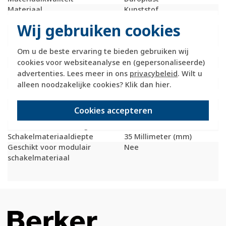
Materiaal
Kunststof
Met afdekraam
Nee
Wij gebruiken cookies
Montagerichting
Horizontaal en
verticaal
Om u de beste ervaring te bieden gebruiken wij
RAL-nummer (vergelijkbaar)
9010
cookies voor websiteanalyse en (gepersonaliseerde)
Beschermingsgraad (IP)
IP20
Transparant
Nee
advertenties. Lees meer in ons
privacybeleid
. Wilt u
Uitvoering oppervlakte
Glanzend
alleen noodzakelijke cookies? Klik dan
hier
.
Met wartelinvoering
Nee
Met kanaalinvoering
Ja
Cookies accepteren
Schakelmateriaalbreedte
155 Millimeter (mm)
Schakelmateriaalhoogte
85 Millimeter (mm)
Schakelmateriaaldiepte
35 Millimeter (mm)
Geschikt voor modulair
Nee
schakelmateriaal