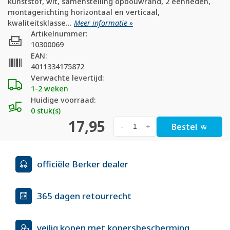
kunststof, wit, samenstelling opbouwrand, 2 eenheden,
montagerichting horizontaal en verticaal,
kwaliteitsklasse...
Meer informatie »
Artikelnummer:
10300069
EAN:
4011334175872
Verwachte levertijd:
1-2 weken
Huidige voorraad:
0 stuk(s)
17,95
Bestel
-
+
officiële Berker dealer
365 dagen retourrecht
veilig kopen met kopersbescherming