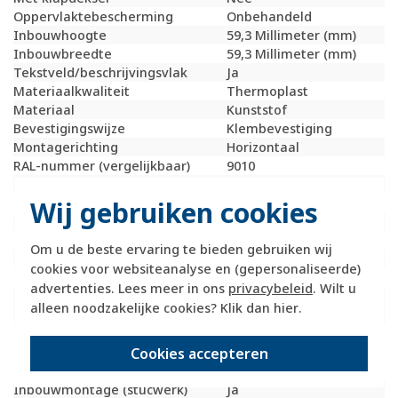
Oppervlaktebescherming
Onbehandeld
Inbouwhoogte
59,3 Millimeter (mm)
Inbouwbreedte
59,3 Millimeter (mm)
Tekstveld/beschrijvingsvlak
Ja
Materiaalkwaliteit
Thermoplast
Materiaal
Kunststof
Bevestigingswijze
Klembevestiging
Montagerichting
Horizontaal
RAL-nummer (vergelijkbaar)
9010
Slagvastheid
IK02
Wij gebruiken cookies
Beschermingsgraad (IP)
IP20
Geschikt voor vloerpot
Nee
Transparant
Nee
Om u de beste ervaring te bieden gebruiken wij
Uitvoering oppervlakte
Mat
cookies voor websiteanalyse en (gepersonaliseerde)
Geschikt voor wandgoot
Ja
advertenties. Lees meer in ons
privacybeleid
. Wilt u
Geschikt voor
Ja
alleen noodzakelijke cookies? Klik dan
hier
.
inbouwinstallatie (stucwerk)
Geschikt voor
Ja
Cookies accepteren
inbouwinstallatie (geen
stucwerk)
Inbouwmontage (stucwerk)
Ja