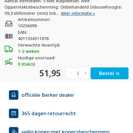
Aantal eenheden: 5 Met klapdeksel: Nee
Oppervlaktebescherming: Onbehandeld Inbouwhoogte:
59,3 Millimeter (mm) Inb...
Meer informatie »
Artikelnummer:
10256099
EAN:
4011334511076
Verwachte levertijd:
1-2 weken
Huidige voorraad:
0 stuk(s)
51,95
Bestel
-
+
officiële Berker dealer
365 dagen retourrecht
veilig kopen met kopersbescherming