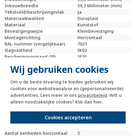
Inbouwbreedte
59,3 Millimeter (mm)
Tekstveld/beschrijvingsvlak
Ja
Materiaalkwaliteit
Duroplast
Materiaal
Kunststof
Bevestigingswijze
Klembevestiging
Montagerichting
Horizontaal
RAL-nummer (vergelijkbaar)
7021
Slagvastheid
IK02
Beschermingsgraad (IP)
IP20
Geschikt voor vloerpot
Nee
Wij gebruiken cookies
Transparant
Nee
Uitvoering oppervlakte
Mat
Om u de beste ervaring te bieden gebruiken wij
Geschikt voor wandgoot
Ja
cookies voor websiteanalyse en (gepersonaliseerde)
Geschikt voor
Ja
inbouwinstallatie (stucwerk)
advertenties. Lees meer in ons
privacybeleid
. Wilt u
Bondige uitvoering
Nee
alleen noodzakelijke cookies? Klik dan
hier
.
Geschikt voor
Ja
inbouwinstallatie (geen
Cookies accepteren
stucwerk)
Inbouwmontage (stucwerk)
Ja
Aantal eenheden horizontaal
5