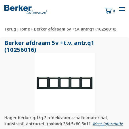
0
Terug
Home
Berker afdraam 5v +t.v. antr.q1 (10256016)
|
Berker afdraam 5v +t.v. antr.q1
(10256016)
Hager berker q.1/q.3 afdekraam schakelmateriaal,
kunststof, antraciet, (bxhxd) 364.5x80.5x11.
Meer informatie