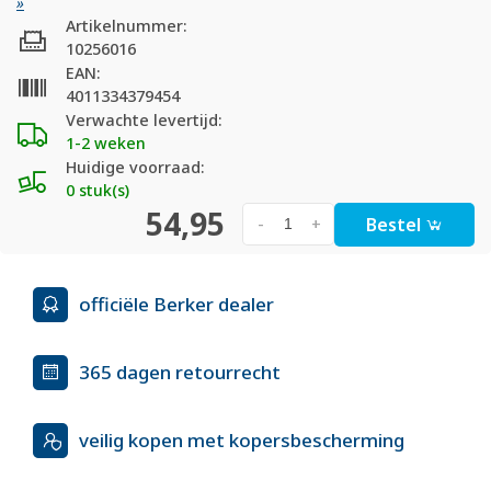
»
Artikelnummer:
10256016
EAN:
4011334379454
Verwachte levertijd:
1-2 weken
Huidige voorraad:
0 stuk(s)
54,95
Bestel
-
+
officiële Berker dealer
365 dagen retourrecht
veilig kopen met kopersbescherming