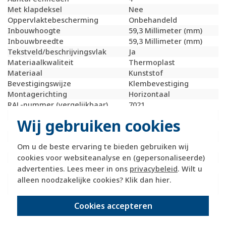
Met klapdeksel
Nee
Oppervlaktebescherming
Onbehandeld
Inbouwhoogte
59,3 Millimeter (mm)
Inbouwbreedte
59,3 Millimeter (mm)
Tekstveld/beschrijvingsvlak
Ja
Materiaalkwaliteit
Thermoplast
Materiaal
Kunststof
Bevestigingswijze
Klembevestiging
Montagerichting
Horizontaal
RAL-nummer (vergelijkbaar)
7021
Slagvastheid
IK02
Wij gebruiken cookies
Beschermingsgraad (IP)
IP20
Geschikt voor vloerpot
Nee
Om u de beste ervaring te bieden gebruiken wij
Transparant
Nee
cookies voor websiteanalyse en (gepersonaliseerde)
Uitvoering oppervlakte
Mat
Geschikt voor wandgoot
Ja
advertenties. Lees meer in ons
privacybeleid
. Wilt u
Geschikt voor
Ja
alleen noodzakelijke cookies? Klik dan
hier
.
inbouwinstallatie (stucwerk)
Geschikt voor
Ja
Cookies accepteren
inbouwinstallatie (geen
stucwerk)