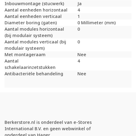
Inbouwmontage (stucwerk)
Ja
Aantal eenheden horizontaal
4
Aantal eenheden verticaal
1
Diameter boring (gaten)
0 Millimeter (mm)
Aantal modules horizontaal
0
(bij modulair systeem)
Aantal modules verticaal (bij
0
modulair systeem)
Met montageraam
Nee
Aantal
4
schakelaarinzetstukken
Antibacteriële behandeling
Nee
Berkerstore.nl is onderdeel van e-Stores
International B.V. en geen webwinkel of
onderdeel van Hager