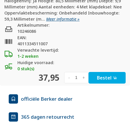
Halogeenvrij: Ja Hoogte: 80,5 Millimeter (mm) Diepte: 9,9
Millimeter (mm) Aantal eenheden: 4 Met klapdeksel: Nee
Oppervlaktebescherming: Onbehandeld Inbouwhoogte:
59,3 Millimeter (m...
Meer informatie »
Artikelnummer:
10246086
EAN:
4011334511007
Verwachte levertijd:
1-2 weken
Huidige voorraad:
0 stuk(s)
37,95
Bestel
-
+
officiële Berker dealer
365 dagen retourrecht