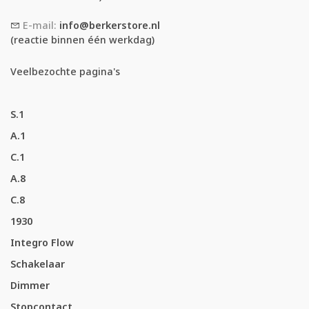
E-mail:
info@berkerstore.nl
(reactie binnen één werkdag)
Veelbezochte pagina's
S.1
A.1
C.1
A.8
C.8
1930
Integro Flow
Schakelaar
Dimmer
Stopcontact