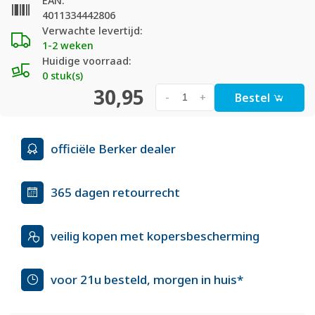
EAN:
4011334442806
Verwachte levertijd:
1-2 weken
Huidige voorraad:
0 stuk(s)
30,95
Bestel
-
+
officiële Berker dealer
365 dagen retourrecht
veilig kopen met kopersbescherming
voor 21u besteld, morgen in huis*