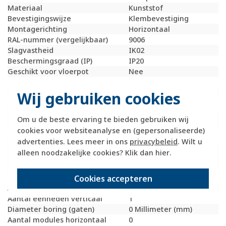
Materiaal
Kunststof
Bevestigingswijze
Klembevestiging
Montagerichting
Horizontaal
RAL-nummer (vergelijkbaar)
9006
Slagvastheid
IK02
Beschermingsgraad (IP)
IP20
Geschikt voor vloerpot
Nee
Transparant
Nee
Uitvoering oppervlakte
Mat
Wij gebruiken cookies
Geschikt voor wandgoot
Ja
Geschikt voor
Ja
Om u de beste ervaring te bieden gebruiken wij
inbouwinstallatie (stucwerk)
cookies voor websiteanalyse en (gepersonaliseerde)
Bondige uitvoering
Nee
advertenties. Lees meer in ons
privacybeleid
. Wilt u
Geschikt voor
Ja
alleen noodzakelijke cookies? Klik dan
hier
.
inbouwinstallatie (geen
stucwerk)
Inbouwmontage (stucwerk)
Ja
Cookies accepteren
Aantal eenheden horizontaal
3
Aantal eenheden verticaal
1
Diameter boring (gaten)
0 Millimeter (mm)
Aantal modules horizontaal
0