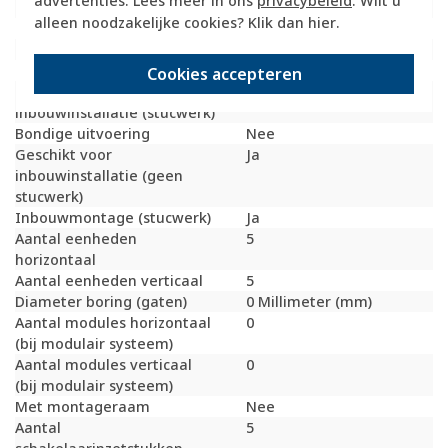
advertenties. Lees meer in ons
privacybeleid
. Wilt u
Geschikt voor vloerpot
Nee
alleen noodzakelijke cookies? Klik dan
hier
.
Transparant
Nee
Uitvoering oppervlakte
Mat
Geschikt voor wandgoot
Ja
Cookies accepteren
Geschikt voor
Ja
inbouwinstallatie (stucwerk)
Bondige uitvoering
Nee
Geschikt voor
Ja
inbouwinstallatie (geen
stucwerk)
Inbouwmontage (stucwerk)
Ja
Aantal eenheden
5
horizontaal
Aantal eenheden verticaal
5
Diameter boring (gaten)
0 Millimeter (mm)
Aantal modules horizontaal
0
(bij modulair systeem)
Aantal modules verticaal
0
(bij modulair systeem)
Met montageraam
Nee
Aantal
5