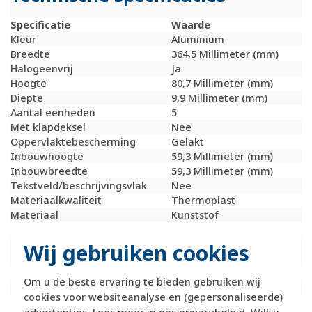
Specificatie
Waarde
Kleur
Aluminium
Breedte
364,5 Millimeter (mm)
Halogeenvrij
Ja
Hoogte
80,7 Millimeter (mm)
Diepte
9,9 Millimeter (mm)
Aantal eenheden
5
Met klapdeksel
Nee
Oppervlaktebescherming
Gelakt
Inbouwhoogte
59,3 Millimeter (mm)
Inbouwbreedte
59,3 Millimeter (mm)
Tekstveld/beschrijvingsvlak
Nee
Materiaalkwaliteit
Thermoplast
Materiaal
Kunststof
Bevestigingswijze
Klembevestiging
Montagerichting
Horizontaal en
Wij gebruiken cookies
verticaal
RAL-nummer (vergelijkbaar)
9006
Om u de beste ervaring te bieden gebruiken wij
Slagvastheid
IK02
cookies voor websiteanalyse en (gepersonaliseerde)
Beschermingsgraad (IP)
IP20