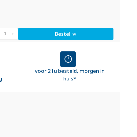
Bestel
+
voor 21u besteld, morgen in
g
huis*