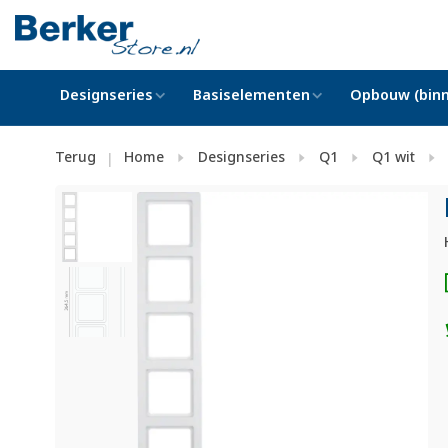
Designseries
Basiselementen
Opbouw (binn
Terug
Home
Designseries
Q1
Q1 wit
|