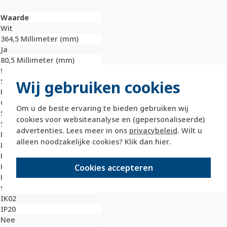
Waarde
Wit
364,5 Millimeter (mm)
Ja
80,5 Millimeter (mm)
9,9 Millimeter (mm)
5
Wij gebruiken cookies
Nee
Onbehandeld
Om u de beste ervaring te bieden gebruiken wij
59,3 Millimeter (mm)
cookies voor websiteanalyse en (gepersonaliseerde)
59,3 Millimeter (mm)
advertenties. Lees meer in ons
privacybeleid
. Wilt u
Nee
alleen noodzakelijke cookies? Klik dan
hier
.
Duroplast
Kunststof
Klembevestiging
Cookies accepteren
Horizontaal en verticaal
9010
IK02
IP20
Nee