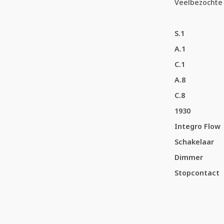
Veelbezochte 
S.1
A.1
C.1
A.8
C.8
1930
Integro Flow
Schakelaar
Dimmer
Stopcontact