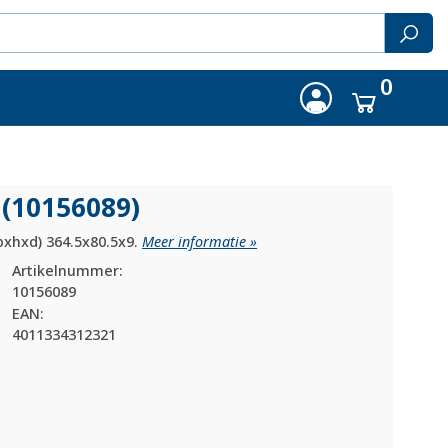
0
 (10156089)
bxhxd) 364.5x80.5x9.
Meer informatie »
Artikelnummer:
10156089
EAN:
4011334312321