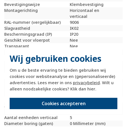
Bevestigingswijze
Klembevestiging
Montagerichting
Horizontaal en
verticaal
RAL-nummer (vergelijkbaar)
9006
Slagvastheid
IK02
Beschermingsgraad (IP)
IP20
Geschikt voor vloerpot
Nee
Transparant
Nee
Uitvoering oppervlakte
Mat
Wij gebruiken cookies
Geschikt voor wandgoot
Ja
Geschikt voor
Ja
inbouwinstallatie (stucwerk)
Om u de beste ervaring te bieden gebruiken wij
Bondige uitvoering
Nee
cookies voor websiteanalyse en (gepersonaliseerde)
Geschikt voor
Ja
advertenties. Lees meer in ons
privacybeleid
. Wilt u
inbouwinstallatie (geen
alleen noodzakelijke cookies? Klik dan
hier
.
stucwerk)
Inbouwmontage (stucwerk)
Ja
Cookies accepteren
Aantal eenheden
5
horizontaal
Aantal eenheden verticaal
5
Diameter boring (gaten)
0 Millimeter (mm)