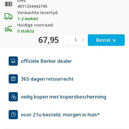
EAN:
4011334442745
Verwachte levertijd:
1-2 weken
Huidige voorraad:
0 stuk(s)
67,95
Bestel
-
+
officiële Berker dealer
365 dagen retourrecht
veilig kopen met kopersbescherming
voor 21u besteld, morgen in huis*