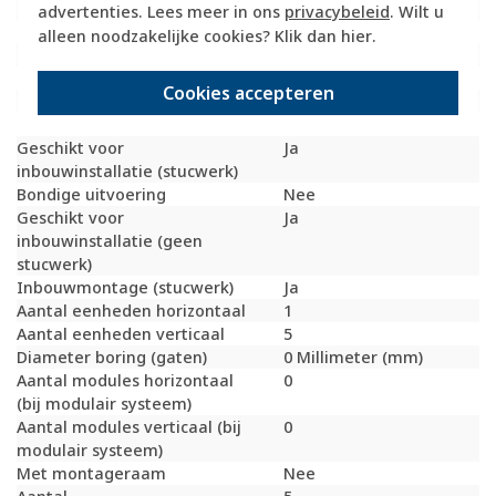
Slagvastheid
IK07
advertenties. Lees meer in ons
privacybeleid
. Wilt u
Beschermingsgraad (IP)
IP20
alleen noodzakelijke cookies? Klik dan
hier
.
Geschikt voor vloerpot
Nee
Transparant
Nee
Cookies accepteren
Uitvoering oppervlakte
Mat
Geschikt voor wandgoot
Ja
Geschikt voor
Ja
inbouwinstallatie (stucwerk)
Bondige uitvoering
Nee
Geschikt voor
Ja
inbouwinstallatie (geen
stucwerk)
Inbouwmontage (stucwerk)
Ja
Aantal eenheden horizontaal
1
Aantal eenheden verticaal
5
Diameter boring (gaten)
0 Millimeter (mm)
Aantal modules horizontaal
0
(bij modulair systeem)
Aantal modules verticaal (bij
0
modulair systeem)
Met montageraam
Nee