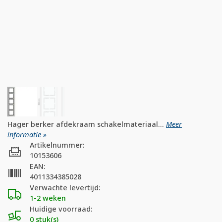
Hager berker afdekraam schakelmateriaal...
Meer
informatie »
Artikelnummer:
10153606
EAN:
4011334385028
Verwachte levertijd:
1-2 weken
Huidige voorraad:
0 stuk(s)