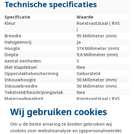
Technische specificaties
Specificatie
Waarde
Kleur
Roestvaststaal ( RVS
)
Breedte
95 Millimeter (mm)
Halogeenvrij
Ja
Hoogte
374 Millimeter (mm)
Diepte
9,6 Millimeter (mm)
Aantal eenheden
5
Met klapdeksel
Nee
Oppervlaktebescherming
Geborsteld
Inbouwhoogte
56 Millimeter (mm)
Inbouwbreedte
56 Millimeter (mm)
Tekstveld/beschrijvingsvlak
Nee
Materiaalkwaliteit
Roestvaststaal ( RVS
)
Wij gebruiken cookies
Materiaal
Metaal
Bevestigingswijze
Klembevestiging
Montagerichting
Verticaal
Om u de beste ervaring te bieden gebruiken wij
RAL-nummer (vergelijkbaar)
9022
cookies voor websiteanalyse en (gepersonaliseerde)