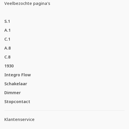
Veelbezochte pagina's
S.1
A.1
C.1
A.8
C.8
1930
Integro Flow
Schakelaar
Dimmer
Stopcontact
Klantenservice