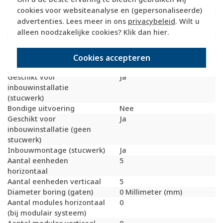
(vergelijkbaar)
cookies voor websiteanalyse en (gepersonaliseerde)
Slagvastheid
IK07
advertenties. Lees meer in ons
privacybeleid
. Wilt u
Beschermingsgraad (IP)
IP20
alleen noodzakelijke cookies? Klik dan
hier
.
Geschikt voor vloerpot
Nee
Transparant
Nee
Uitvoering oppervlakte
Mat
Cookies accepteren
Geschikt voor wandgoot
Ja
Geschikt voor
Ja
inbouwinstallatie
(stucwerk)
Bondige uitvoering
Nee
Geschikt voor
Ja
inbouwinstallatie (geen
stucwerk)
Inbouwmontage (stucwerk)
Ja
Aantal eenheden
5
horizontaal
Aantal eenheden verticaal
5
Diameter boring (gaten)
0 Millimeter (mm)
Aantal modules horizontaal
0
(bij modulair systeem)