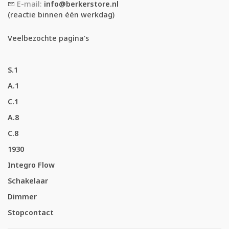
E-mail:
info@berkerstore.nl
(reactie binnen één werkdag)
Veelbezochte pagina's
S.1
A.1
C.1
A.8
C.8
1930
Integro Flow
Schakelaar
Dimmer
Stopcontact