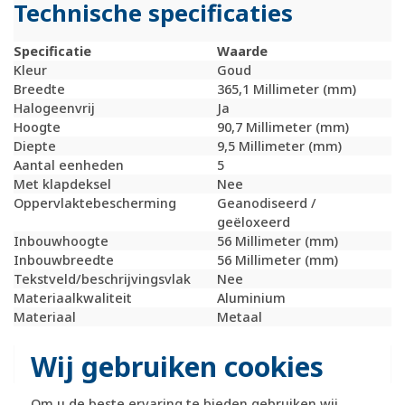
Technische specificaties
Specificatie
Waarde
Kleur
Goud
Breedte
365,1 Millimeter (mm)
Halogeenvrij
Ja
Hoogte
90,7 Millimeter (mm)
Diepte
9,5 Millimeter (mm)
Aantal eenheden
5
Met klapdeksel
Nee
Oppervlaktebescherming
Geanodiseerd /
geëloxeerd
Inbouwhoogte
56 Millimeter (mm)
Inbouwbreedte
56 Millimeter (mm)
Tekstveld/beschrijvingsvlak
Nee
Materiaalkwaliteit
Aluminium
Materiaal
Metaal
Bevestigingswijze
Klembevestiging
Montagerichting
Horizontaal en
Wij gebruiken cookies
verticaal
RAL-nummer
1004
Om u de beste ervaring te bieden gebruiken wij