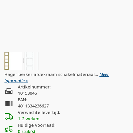
Hager berker afdekraam schakelmateriaal...
Meer
informatie »
Artikelnummer:
10153046
EAN:
4011334236627
Verwachte levertijd:
1-2 weken
Huidige voorraad:
0 stuk(s)