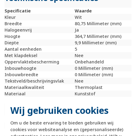
Specificatie
Waarde
Kleur
Wit
Breedte
80,75 Millimeter (mm)
Halogeenvrij
Ja
Hoogte
364,7 Millimeter (mm)
Diepte
9,9 Millimeter (mm)
Aantal eenheden
5
Met klapdeksel
Nee
Oppervlaktebescherming
Onbehandeld
Inbouwhoogte
0 Millimeter (mm)
Inbouwbreedte
0 Millimeter (mm)
Tekstveld/beschrijvingsvlak
Nee
Materiaalkwaliteit
Thermoplast
Materiaal
Kunststof
Bevestigingswijze
Klembevestiging
Montagerichting
Horizontaal en
Wij gebruiken cookies
verticaal
RAL-nummer (vergelijkbaar)
9010
Om u de beste ervaring te bieden gebruiken wij
Slagvastheid
IK05
cookies voor websiteanalyse en (gepersonaliseerde)
Beschermingsgraad (IP)
IP20