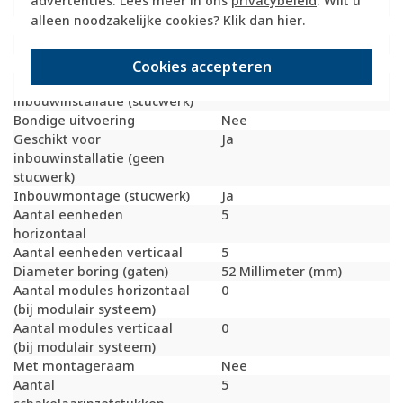
advertenties. Lees meer in ons
privacybeleid
. Wilt u
Geschikt voor vloerpot
Nee
alleen noodzakelijke cookies? Klik dan
hier
.
Transparant
Nee
Uitvoering oppervlakte
Glanzend
Geschikt voor wandgoot
Ja
Cookies accepteren
Geschikt voor
Ja
inbouwinstallatie (stucwerk)
Bondige uitvoering
Nee
Geschikt voor
Ja
inbouwinstallatie (geen
stucwerk)
Inbouwmontage (stucwerk)
Ja
Aantal eenheden
5
horizontaal
Aantal eenheden verticaal
5
Diameter boring (gaten)
52 Millimeter (mm)
Aantal modules horizontaal
0
(bij modulair systeem)
Aantal modules verticaal
0
(bij modulair systeem)
Met montageraam
Nee
Aantal
5