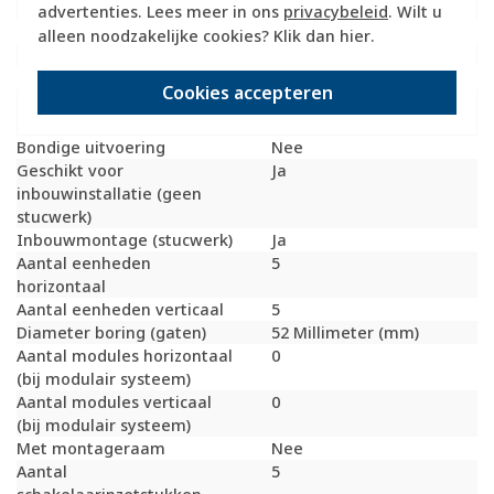
Geschikt voor vloerpot
Nee
advertenties. Lees meer in ons
privacybeleid
. Wilt u
Transparant
Nee
alleen noodzakelijke cookies? Klik dan
hier
.
Uitvoering oppervlakte
Mat
Geschikt voor wandgoot
Ja
Cookies accepteren
Geschikt voor
Ja
inbouwinstallatie (stucwerk)
Bondige uitvoering
Nee
Geschikt voor
Ja
inbouwinstallatie (geen
stucwerk)
Inbouwmontage (stucwerk)
Ja
Aantal eenheden
5
horizontaal
Aantal eenheden verticaal
5
Diameter boring (gaten)
52 Millimeter (mm)
Aantal modules horizontaal
0
(bij modulair systeem)
Aantal modules verticaal
0
(bij modulair systeem)
Met montageraam
Nee
Aantal
5