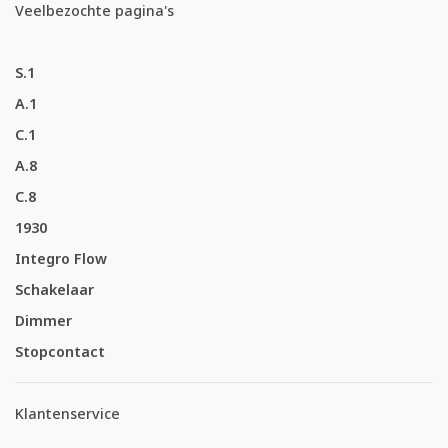
Veelbezochte pagina's
S.1
A.1
C.1
A.8
C.8
1930
Integro Flow
Schakelaar
Dimmer
Stopcontact
Klantenservice