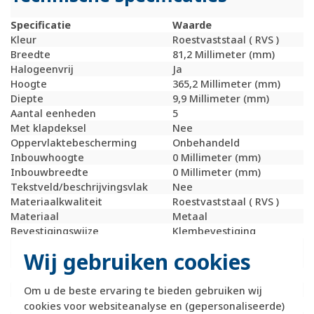
Specificatie
Waarde
Kleur
Roestvaststaal ( RVS )
Breedte
81,2 Millimeter (mm)
Halogeenvrij
Ja
Hoogte
365,2 Millimeter (mm)
Diepte
9,9 Millimeter (mm)
Aantal eenheden
5
Met klapdeksel
Nee
Oppervlaktebescherming
Onbehandeld
Inbouwhoogte
0 Millimeter (mm)
Inbouwbreedte
0 Millimeter (mm)
Tekstveld/beschrijvingsvlak
Nee
Materiaalkwaliteit
Roestvaststaal ( RVS )
Materiaal
Metaal
Bevestigingswijze
Klembevestiging
Montagerichting
Horizontaal en
Wij gebruiken cookies
verticaal
RAL-nummer (vergelijkbaar)
9022
Slagvastheid
IK05
Om u de beste ervaring te bieden gebruiken wij
Beschermingsgraad (IP)
IP20
cookies voor websiteanalyse en (gepersonaliseerde)