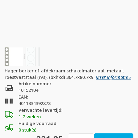
Hager berker r.1 afdekraam schakelmateriaal, metaal,
roestvaststaal (rvs), (bxhxd) 364.7x80.7x9.
Meer informatie »
Artikelnummer:
10152104
EAN:
4011334392873
Verwachte levertijd:
1-2 weken
Huidige voorraad:
0 stuk(s)