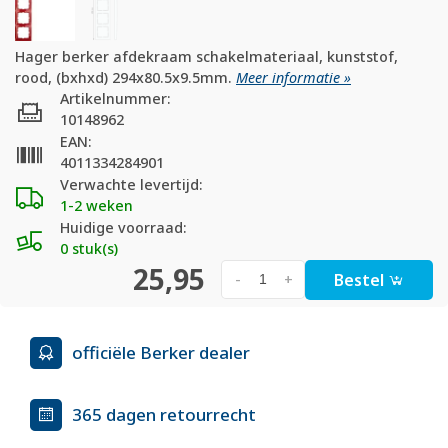
Hager berker afdekraam schakelmateriaal, kunststof,
rood, (bxhxd) 294x80.5x9.5mm.
Meer informatie »
Artikelnummer:
10148962
EAN:
4011334284901
Verwachte levertijd:
1-2 weken
Huidige voorraad:
0 stuk(s)
25,95
Bestel
-
+
officiële Berker dealer
365 dagen retourrecht