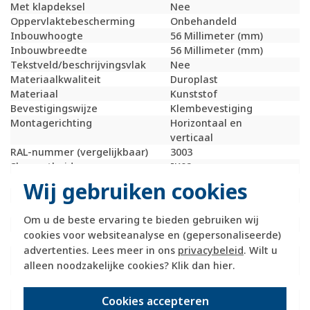
Met klapdeksel
Nee
Oppervlaktebescherming
Onbehandeld
Inbouwhoogte
56 Millimeter (mm)
Inbouwbreedte
56 Millimeter (mm)
Tekstveld/beschrijvingsvlak
Nee
Materiaalkwaliteit
Duroplast
Materiaal
Kunststof
Bevestigingswijze
Klembevestiging
Montagerichting
Horizontaal en
verticaal
RAL-nummer (vergelijkbaar)
3003
Slagvastheid
IK02
Beschermingsgraad (IP)
IP20
Wij gebruiken cookies
Geschikt voor vloerpot
Nee
Transparant
Nee
Om u de beste ervaring te bieden gebruiken wij
Uitvoering oppervlakte
Glanzend
cookies voor websiteanalyse en (gepersonaliseerde)
Geschikt voor wandgoot
Ja
advertenties. Lees meer in ons
privacybeleid
. Wilt u
Geschikt voor
Ja
alleen noodzakelijke cookies? Klik dan
hier
.
inbouwinstallatie (stucwerk)
Bondige uitvoering
Nee
Geschikt voor
Ja
Cookies accepteren