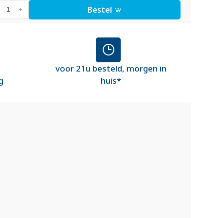
Bestel
+
voor 21u besteld, morgen in
g
huis*