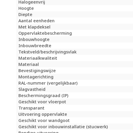
Halogeenvrij
Hoogte
Diepte
Aantal eenheden
Met klapdeksel
Oppervlaktebescherming
Inbouwhoogte
Inbouwbreedte
Tekstveld/beschrijvingsvlak
Materiaalkwaliteit
Materiaal
Bevestigingswijze
Montagerichting
RAL-nummer (vergelijkbaar)
Slagvastheid
Beschermingsgraad (IP)
Geschikt voor vloerpot
Transparant
Uitvoering oppervlakte
Geschikt voor wandgoot
Geschikt voor inbouwinstallatie (stucwerk)
Bondige uitvoering