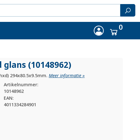
0
 glans (10148962)
xhxd) 294x80.5x9.5mm.
Meer informatie »
Artikelnummer:
10148962
EAN:
4011334284901