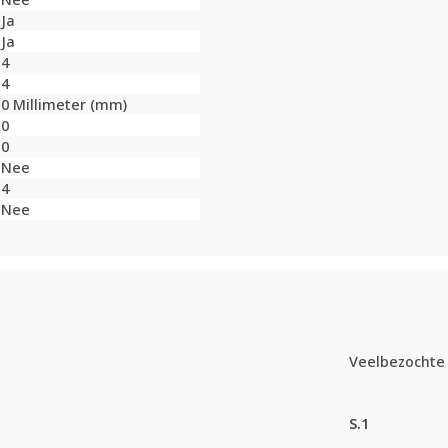
Ja
Ja
4
4
0 Millimeter (mm)
0
0
Nee
4
Nee
Veelbezochte 
S.1