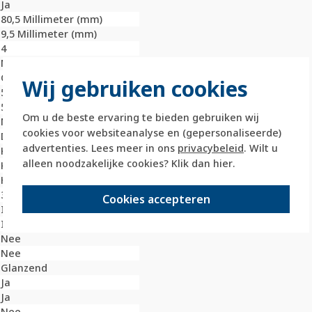
Ja
80,5 Millimeter (mm)
9,5 Millimeter (mm)
4
Nee
Onbehandeld
Wij gebruiken cookies
56 Millimeter (mm)
56 Millimeter (mm)
Om u de beste ervaring te bieden gebruiken wij
Nee
cookies voor websiteanalyse en (gepersonaliseerde)
Duroplast
advertenties. Lees meer in ons
privacybeleid
. Wilt u
Kunststof
alleen noodzakelijke cookies? Klik dan
hier
.
Klembevestiging
Horizontaal en verticaal
3003
Cookies accepteren
IK02
IP20
Nee
Nee
Glanzend
Ja
Ja
Nee