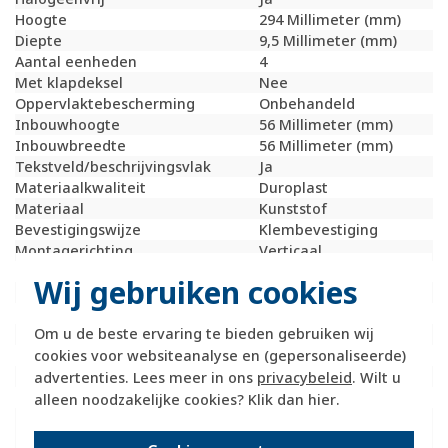
Hoogte
294 Millimeter (mm)
Diepte
9,5 Millimeter (mm)
Aantal eenheden
4
Met klapdeksel
Nee
Oppervlaktebescherming
Onbehandeld
Inbouwhoogte
56 Millimeter (mm)
Inbouwbreedte
56 Millimeter (mm)
Tekstveld/beschrijvingsvlak
Ja
Materiaalkwaliteit
Duroplast
Materiaal
Kunststof
Bevestigingswijze
Klembevestiging
Montagerichting
Verticaal
RAL-nummer (vergelijkbaar)
1013
Wij gebruiken cookies
Slagvastheid
IK02
Beschermingsgraad (IP)
IP20
Om u de beste ervaring te bieden gebruiken wij
Geschikt voor vloerpot
Nee
cookies voor websiteanalyse en (gepersonaliseerde)
Transparant
Nee
Uitvoering oppervlakte
Glanzend
advertenties. Lees meer in ons
privacybeleid
. Wilt u
Geschikt voor wandgoot
Ja
alleen noodzakelijke cookies? Klik dan
hier
.
Geschikt voor
Ja
inbouwinstallatie (stucwerk)