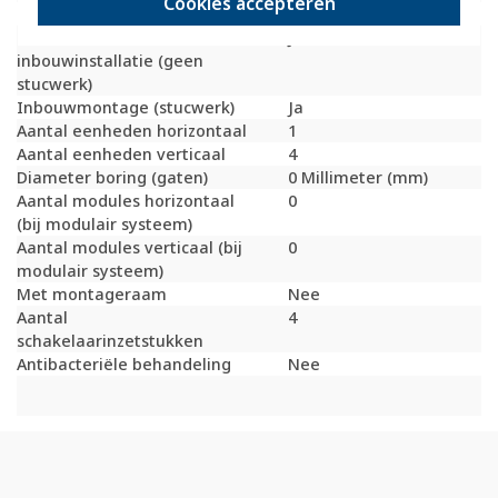
Cookies accepteren
Bondige uitvoering
Nee
Geschikt voor
Ja
inbouwinstallatie (geen
stucwerk)
Inbouwmontage (stucwerk)
Ja
Aantal eenheden horizontaal
1
Aantal eenheden verticaal
4
Diameter boring (gaten)
0 Millimeter (mm)
Aantal modules horizontaal
0
(bij modulair systeem)
Aantal modules verticaal (bij
0
modulair systeem)
Met montageraam
Nee
Aantal
4
schakelaarinzetstukken
Antibacteriële behandeling
Nee