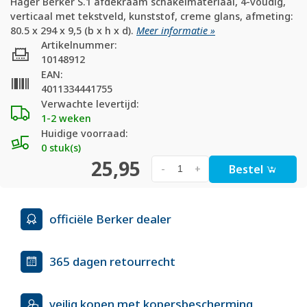
Hager Berker S.1 afdekraam schakelmateriaal, 4-voudig,
verticaal met tekstveld, kunststof, creme glans, afmeting:
80.5 x 294 x 9,5 (b x h x d).
Meer informatie »
Artikelnummer:
10148912
EAN:
4011334441755
Verwachte levertijd:
1-2 weken
Huidige voorraad:
0 stuk(s)
25,95
Bestel
-
+
officiële Berker dealer
365 dagen retourrecht
veilig kopen met kopersbescherming