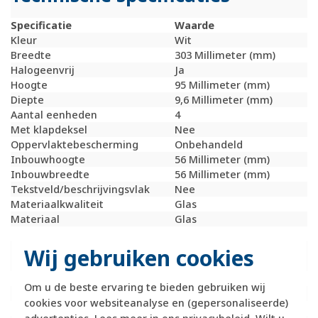
Specificatie
Waarde
Kleur
Wit
Breedte
303 Millimeter (mm)
Halogeenvrij
Ja
Hoogte
95 Millimeter (mm)
Diepte
9,6 Millimeter (mm)
Aantal eenheden
4
Met klapdeksel
Nee
Oppervlaktebescherming
Onbehandeld
Inbouwhoogte
56 Millimeter (mm)
Inbouwbreedte
56 Millimeter (mm)
Tekstveld/beschrijvingsvlak
Nee
Materiaalkwaliteit
Glas
Materiaal
Glas
Bevestigingswijze
Klembevestiging
Montagerichting
Horizontaal en
Wij gebruiken cookies
verticaal
RAL-nummer (vergelijkbaar)
9010
Om u de beste ervaring te bieden gebruiken wij
Slagvastheid
IK02
cookies voor websiteanalyse en (gepersonaliseerde)
Beschermingsgraad (IP)
IP20