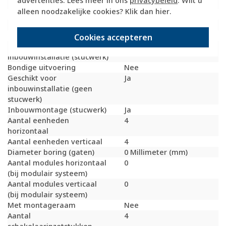
advertenties. Lees meer in ons
privacybeleid
. Wilt u
Geschikt voor vloerpot
Nee
alleen noodzakelijke cookies? Klik dan
hier
.
Transparant
Nee
Uitvoering oppervlakte
Glanzend
Geschikt voor wandgoot
Ja
Cookies accepteren
Geschikt voor
Ja
inbouwinstallatie (stucwerk)
Bondige uitvoering
Nee
Geschikt voor
Ja
inbouwinstallatie (geen
stucwerk)
Inbouwmontage (stucwerk)
Ja
Aantal eenheden
4
horizontaal
Aantal eenheden verticaal
4
Diameter boring (gaten)
0 Millimeter (mm)
Aantal modules horizontaal
0
(bij modulair systeem)
Aantal modules verticaal
0
(bij modulair systeem)
Met montageraam
Nee
Aantal
4