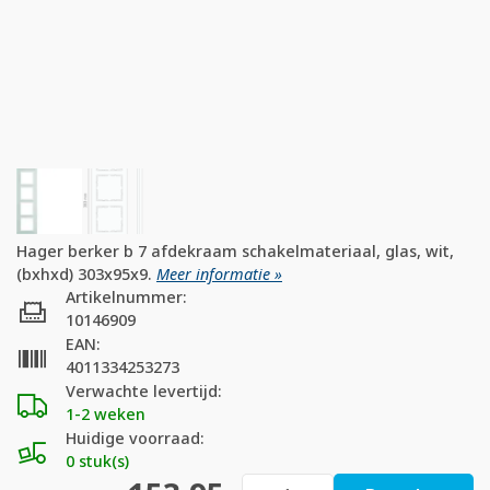
Hager berker b 7 afdekraam schakelmateriaal, glas, wit,
(bxhxd) 303x95x9.
Meer informatie »
Artikelnummer:
10146909
EAN:
4011334253273
Verwachte levertijd:
1-2 weken
Huidige voorraad:
0 stuk(s)