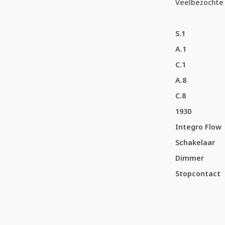
Veelbezochte 
S.1
A.1
C.1
A.8
C.8
1930
Integro Flow
Schakelaar
Dimmer
Stopcontact