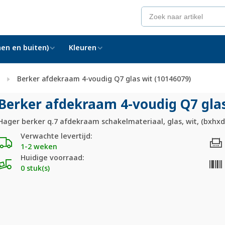
en en buiten)
Kleuren
Berker afdekraam 4-voudig Q7 glas wit (10146079)
Berker afdekraam 4-voudig Q7 glas
Hager berker q.7 afdekraam schakelmateriaal, glas, wit, (bxhxd
Verwachte levertijd:
1-2 weken
Huidige voorraad:
0 stuk(s)