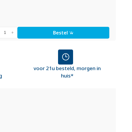
Bestel
+
voor 21u besteld, morgen in
g
huis*