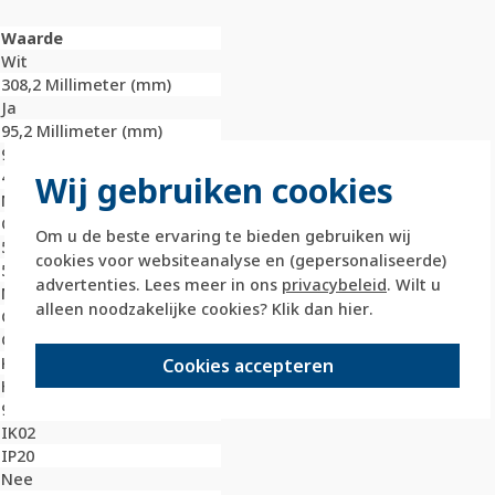
Waarde
Wit
308,2 Millimeter (mm)
Ja
95,2 Millimeter (mm)
9,9 Millimeter (mm)
4
Wij gebruiken cookies
Nee
Onbehandeld
Om u de beste ervaring te bieden gebruiken wij
59,4 Millimeter (mm)
cookies voor websiteanalyse en (gepersonaliseerde)
59,4 Millimeter (mm)
advertenties. Lees meer in ons
privacybeleid
. Wilt u
Nee
alleen noodzakelijke cookies? Klik dan
hier
.
Glas
Glas
Klembevestiging
Cookies accepteren
Horizontaal en verticaal
9010
IK02
IP20
Nee