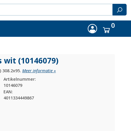
0
 wit (10146079)
) 308.2x95.
Meer informatie »
Artikelnummer:
10146079
EAN:
4011334449867