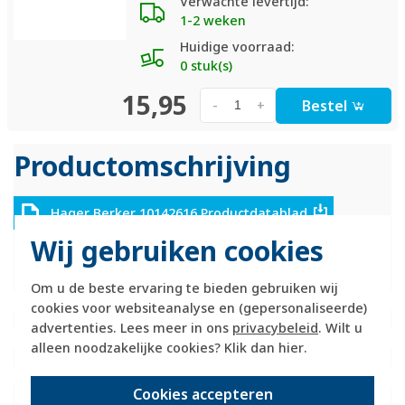
Verwachte levertijd:
1-2 weken
Huidige voorraad:
0 stuk(s)
15,95
Bestel
-
+
Productomschrijving
Hager Berker 10142616 Productdatablad
Wij gebruiken cookies
Technische specificaties
Om u de beste ervaring te bieden gebruiken wij
Specificatie
Waarde
cookies voor websiteanalyse en (gepersonaliseerde)
Kleur
Zwart
advertenties. Lees meer in ons
privacybeleid
. Wilt u
Breedte
303 Millimeter (mm)
alleen noodzakelijke cookies? Klik dan
hier
.
Halogeenvrij
Ja
Hoogte
90 Millimeter (mm)
Cookies accepteren
Diepte
7,5 Millimeter (mm)