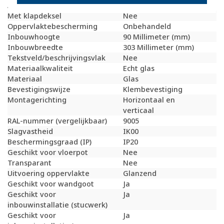
Aantal eenheden
4
Met klapdeksel
Nee
Oppervlaktebescherming
Onbehandeld
Inbouwhoogte
90 Millimeter (mm)
Inbouwbreedte
303 Millimeter (mm)
Tekstveld/beschrijvingsvlak
Nee
Materiaalkwaliteit
Echt glas
Materiaal
Glas
Bevestigingswijze
Klembevestiging
Montagerichting
Horizontaal en
verticaal
RAL-nummer (vergelijkbaar)
9005
Slagvastheid
IK00
Beschermingsgraad (IP)
IP20
Geschikt voor vloerpot
Nee
Transparant
Nee
Uitvoering oppervlakte
Glanzend
Geschikt voor wandgoot
Ja
Geschikt voor
Ja
inbouwinstallatie (stucwerk)
Geschikt voor
Ja