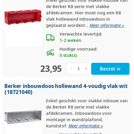
Enkel geschikt voor vlakke inbouw van
de Berker R8 serie met vlakke
afdekramen. Hier moet nog een R8
vlak hollewand inbouwdoos in
geplaatst worden!...
Meer informatie »
Verwachte levertijd:
1-2 weken
Huidige voorraad:
0 stuk(s)
23,95
Bestel
-
+
Berker inbouwdoos hollewand 4-voudig vlak wit
(18721040)
Enkel geschikt voor vlakke inbouw van
de Berker R8 serie met vlakke
afdekramen. Inbouwdoos voor
montage in wand/plafond,
kunststof.
Meer informatie »