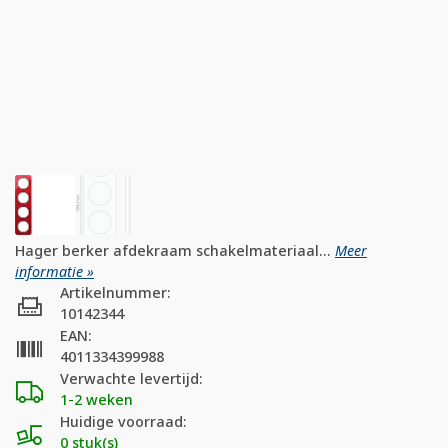
Hager berker afdekraam schakelmateriaal...
Meer
informatie »
Artikelnummer:
10142344
EAN:
4011334399988
Verwachte levertijd:
1-2 weken
Huidige voorraad:
0 stuk(s)