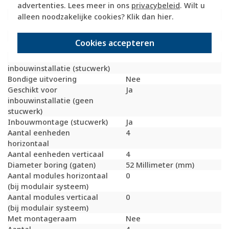
Beschermingsgraad (IP)
IP20
advertenties. Lees meer in ons
privacybeleid
. Wilt u
Geschikt voor vloerpot
Nee
alleen noodzakelijke cookies? Klik dan
hier
.
Transparant
Nee
Uitvoering oppervlakte
Glanzend
Cookies accepteren
Geschikt voor wandgoot
Ja
Geschikt voor
Ja
inbouwinstallatie (stucwerk)
Bondige uitvoering
Nee
Geschikt voor
Ja
inbouwinstallatie (geen
stucwerk)
Inbouwmontage (stucwerk)
Ja
Aantal eenheden
4
horizontaal
Aantal eenheden verticaal
4
Diameter boring (gaten)
52 Millimeter (mm)
Aantal modules horizontaal
0
(bij modulair systeem)
Aantal modules verticaal
0
(bij modulair systeem)
Met montageraam
Nee