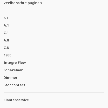
Veelbezochte pagina's
S.1
A.1
C.1
A.8
C.8
1930
Integro Flow
Schakelaar
Dimmer
Stopcontact
Klantenservice