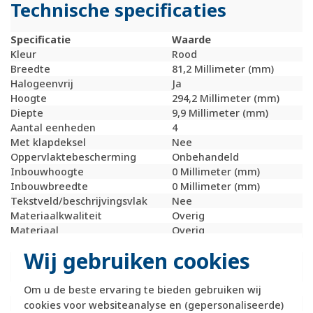
Technische specificaties
Specificatie
Waarde
Kleur
Rood
Breedte
81,2 Millimeter (mm)
Halogeenvrij
Ja
Hoogte
294,2 Millimeter (mm)
Diepte
9,9 Millimeter (mm)
Aantal eenheden
4
Met klapdeksel
Nee
Oppervlaktebescherming
Onbehandeld
Inbouwhoogte
0 Millimeter (mm)
Inbouwbreedte
0 Millimeter (mm)
Tekstveld/beschrijvingsvlak
Nee
Materiaalkwaliteit
Overig
Materiaal
Overig
Bevestigingswijze
Klembevestiging
Wij gebruiken cookies
Montagerichting
Horizontaal en
verticaal
RAL-nummer (vergelijkbaar)
3003
Om u de beste ervaring te bieden gebruiken wij
Slagvastheid
IK05
cookies voor websiteanalyse en (gepersonaliseerde)