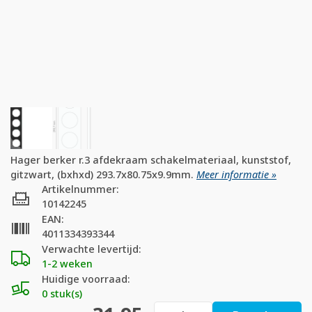
Hager berker r.3 afdekraam schakelmateriaal, kunststof,
gitzwart, (bxhxd) 293.7x80.75x9.9mm.
Meer informatie »
Artikelnummer:
10142245
EAN:
4011334393344
Verwachte levertijd:
1-2 weken
Huidige voorraad:
0 stuk(s)