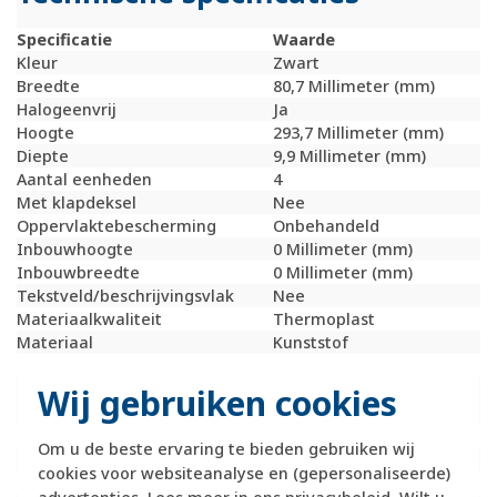
Specificatie
Waarde
Kleur
Zwart
Breedte
80,7 Millimeter (mm)
Halogeenvrij
Ja
Hoogte
293,7 Millimeter (mm)
Diepte
9,9 Millimeter (mm)
Aantal eenheden
4
Met klapdeksel
Nee
Oppervlaktebescherming
Onbehandeld
Inbouwhoogte
0 Millimeter (mm)
Inbouwbreedte
0 Millimeter (mm)
Tekstveld/beschrijvingsvlak
Nee
Materiaalkwaliteit
Thermoplast
Materiaal
Kunststof
Bevestigingswijze
Klembevestiging
Montagerichting
Horizontaal en
Wij gebruiken cookies
verticaal
RAL-nummer (vergelijkbaar)
9005
Om u de beste ervaring te bieden gebruiken wij
Slagvastheid
IK05
cookies voor websiteanalyse en (gepersonaliseerde)
Beschermingsgraad (IP)
IP20