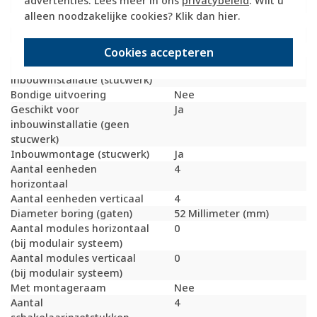
advertenties. Lees meer in ons
privacybeleid
. Wilt u
Geschikt voor vloerpot
Nee
alleen noodzakelijke cookies? Klik dan
hier
.
Transparant
Nee
Uitvoering oppervlakte
Glanzend
Geschikt voor wandgoot
Ja
Cookies accepteren
Geschikt voor
Ja
inbouwinstallatie (stucwerk)
Bondige uitvoering
Nee
Geschikt voor
Ja
inbouwinstallatie (geen
stucwerk)
Inbouwmontage (stucwerk)
Ja
Aantal eenheden
4
horizontaal
Aantal eenheden verticaal
4
Diameter boring (gaten)
52 Millimeter (mm)
Aantal modules horizontaal
0
(bij modulair systeem)
Aantal modules verticaal
0
(bij modulair systeem)
Met montageraam
Nee
Aantal
4