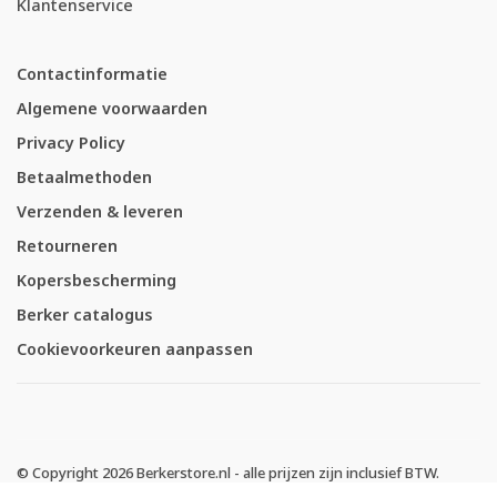
Klantenservice
Contactinformatie
Algemene voorwaarden
Privacy Policy
Betaalmethoden
Verzenden & leveren
Retourneren
Kopersbescherming
Berker catalogus
Cookievoorkeuren aanpassen
© Copyright 2026 Berkerstore.nl - alle prijzen zijn inclusief BTW.
-
Berkerstore.nl
scoort
4.64
/
5
met
1827
klantbeoordelingen op