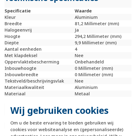
Specificatie
Waarde
Kleur
Aluminium
Breedte
81,2 Millimeter (mm)
Halogeenvrij
Ja
Hoogte
294,2 Millimeter (mm)
Diepte
9,9 Millimeter (mm)
Aantal eenheden
4
Met klapdeksel
Nee
Oppervlaktebescherming
Onbehandeld
Inbouwhoogte
0 Millimeter (mm)
Inbouwbreedte
0 Millimeter (mm)
Tekstveld/beschrijvingsvlak
Nee
Materiaalkwaliteit
Aluminium
Materiaal
Metaal
Bevestigingswijze
Klembevestiging
Montagerichting
Horizontaal en
Wij gebruiken cookies
verticaal
RAL-nummer (vergelijkbaar)
9006
Om u de beste ervaring te bieden gebruiken wij
Slagvastheid
IK05
cookies voor websiteanalyse en (gepersonaliseerde)
Beschermingsgraad (IP)
IP20