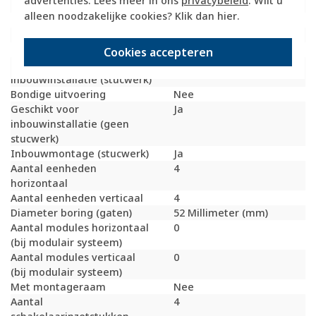
advertenties. Lees meer in ons
privacybeleid
. Wilt u
Geschikt voor vloerpot
Nee
alleen noodzakelijke cookies? Klik dan
hier
.
Transparant
Nee
Uitvoering oppervlakte
Mat
Geschikt voor wandgoot
Ja
Cookies accepteren
Geschikt voor
Ja
inbouwinstallatie (stucwerk)
Bondige uitvoering
Nee
Geschikt voor
Ja
inbouwinstallatie (geen
stucwerk)
Inbouwmontage (stucwerk)
Ja
Aantal eenheden
4
horizontaal
Aantal eenheden verticaal
4
Diameter boring (gaten)
52 Millimeter (mm)
Aantal modules horizontaal
0
(bij modulair systeem)
Aantal modules verticaal
0
(bij modulair systeem)
Met montageraam
Nee
Aantal
4