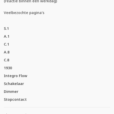
(reactie binnen één werkdag)
Veelbezochte pagina's
S.1
A.1
C.1
A.8
C.8
1930
Integro Flow
Schakelaar
Dimmer
Stopcontact