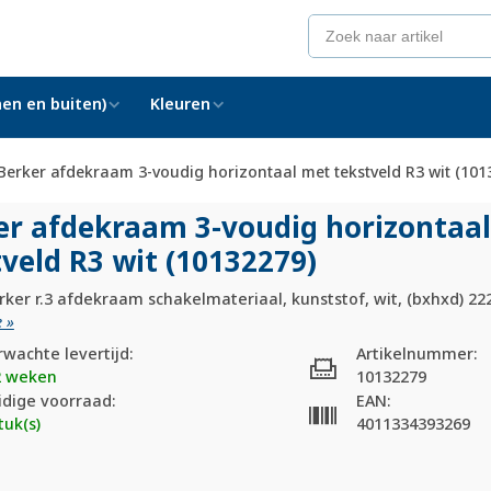
en en buiten)
Kleuren
Berker afdekraam 3-voudig horizontaal met tekstveld R3 wit (101
er afdekraam 3-voudig horizontaa
veld R3 wit (10132279)
ker r.3 afdekraam schakelmateriaal, kunststof, wit, (bxhxd) 22
 »
rwachte levertijd:
Artikelnummer:
2 weken
10132279
idige voorraad:
EAN:
tuk(s)
4011334393269