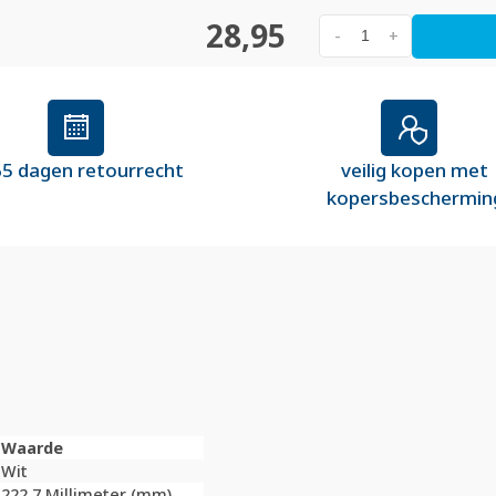
28,95
-
+
5 dagen retourrecht
veilig kopen met
kopersbeschermin
Waarde
Wit
222,7 Millimeter (mm)