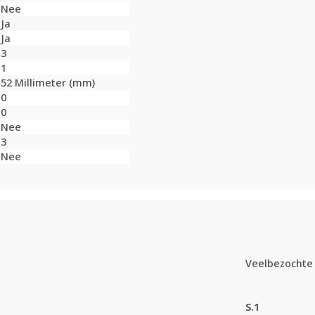
Nee
Ja
Ja
3
1
52 Millimeter (mm)
0
0
Nee
3
Nee
Veelbezochte 
S.1