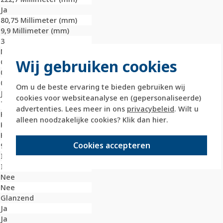
Ja
80,75 Millimeter (mm)
9,9 Millimeter (mm)
3
Nee
Wij gebruiken cookies
Onbehandeld
0 Millimeter (mm)
0 Millimeter (mm)
Om u de beste ervaring te bieden gebruiken wij
Ja
cookies voor websiteanalyse en (gepersonaliseerde)
Thermoplast
advertenties. Lees meer in ons
privacybeleid
. Wilt u
Kunststof
alleen noodzakelijke cookies? Klik dan
hier
.
Klembevestiging
Horizontaal
Cookies accepteren
9010
IK05
IP20
Nee
Nee
Glanzend
Ja
Ja