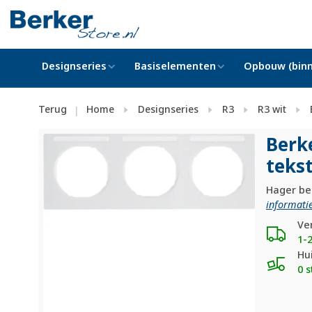
Designseries
Basiselementen
Opbouw (binn
Terug
Home
Designseries
R3
R3 wit
|
Berk
tekst
Hager ber
informatie
Ve
1-
Hu
0 s