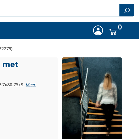
0
32279)
l met
2.7x80.75x9.
Meer