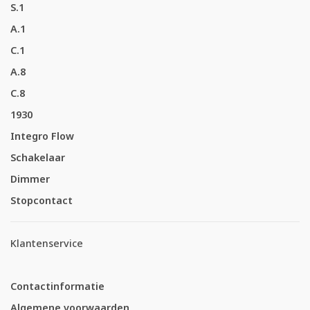
S.1
A.1
C.1
A.8
C.8
1930
Integro Flow
Schakelaar
Dimmer
Stopcontact
Klantenservice
Contactinformatie
Algemene voorwaarden