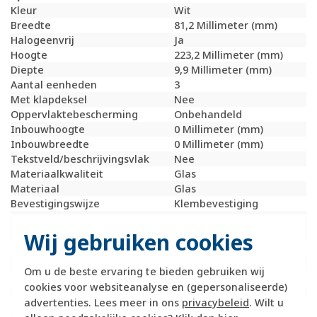
Kleur
Wit
Breedte
81,2 Millimeter (mm)
Halogeenvrij
Ja
Hoogte
223,2 Millimeter (mm)
Diepte
9,9 Millimeter (mm)
Aantal eenheden
3
Met klapdeksel
Nee
Oppervlaktebescherming
Onbehandeld
Inbouwhoogte
0 Millimeter (mm)
Inbouwbreedte
0 Millimeter (mm)
Tekstveld/beschrijvingsvlak
Nee
Materiaalkwaliteit
Glas
Materiaal
Glas
Bevestigingswijze
Klembevestiging
Montagerichting
Horizontaal en
verticaal
Wij gebruiken cookies
RAL-nummer (vergelijkbaar)
9010
Slagvastheid
IK05
Om u de beste ervaring te bieden gebruiken wij
Beschermingsgraad (IP)
IP20
cookies voor websiteanalyse en (gepersonaliseerde)
Geschikt voor vloerpot
Nee
advertenties. Lees meer in ons
privacybeleid
. Wilt u
Transparant
Nee