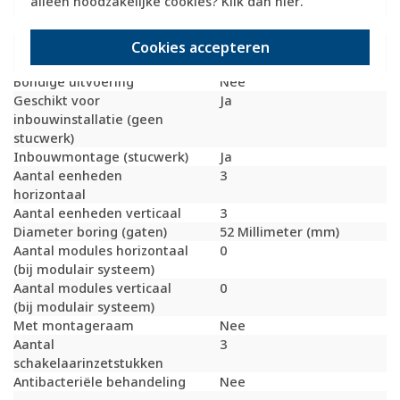
alleen noodzakelijke cookies? Klik dan
hier
.
Uitvoering oppervlakte
Glanzend
Geschikt voor wandgoot
Ja
Geschikt voor
Ja
Cookies accepteren
inbouwinstallatie (stucwerk)
Bondige uitvoering
Nee
Geschikt voor
Ja
inbouwinstallatie (geen
stucwerk)
Inbouwmontage (stucwerk)
Ja
Aantal eenheden
3
horizontaal
Aantal eenheden verticaal
3
Diameter boring (gaten)
52 Millimeter (mm)
Aantal modules horizontaal
0
(bij modulair systeem)
Aantal modules verticaal
0
(bij modulair systeem)
Met montageraam
Nee
Aantal
3
schakelaarinzetstukken
Antibacteriële behandeling
Nee