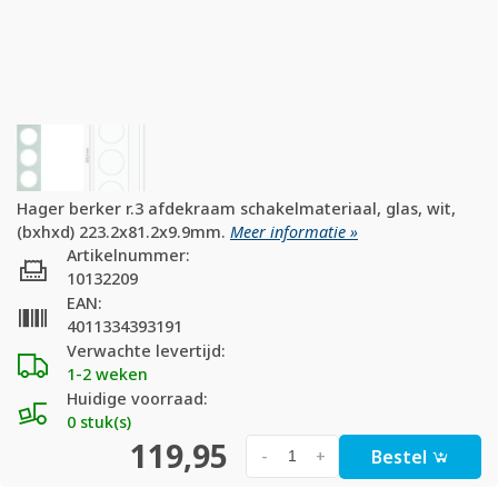
Hager berker r.3 afdekraam schakelmateriaal, glas, wit,
(bxhxd) 223.2x81.2x9.9mm.
Meer informatie »
Artikelnummer:
10132209
EAN:
4011334393191
Verwachte levertijd:
1-2 weken
Huidige voorraad:
0 stuk(s)
119,95
Bestel
-
+