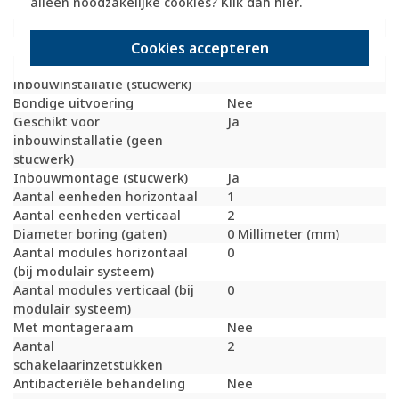
alleen noodzakelijke cookies? Klik dan
hier
.
Transparant
Nee
Uitvoering oppervlakte
Glanzend
Geschikt voor wandgoot
Ja
Cookies accepteren
Geschikt voor
Ja
inbouwinstallatie (stucwerk)
Bondige uitvoering
Nee
Geschikt voor
Ja
inbouwinstallatie (geen
stucwerk)
Inbouwmontage (stucwerk)
Ja
Aantal eenheden horizontaal
1
Aantal eenheden verticaal
2
Diameter boring (gaten)
0 Millimeter (mm)
Aantal modules horizontaal
0
(bij modulair systeem)
Aantal modules verticaal (bij
0
modulair systeem)
Met montageraam
Nee
Aantal
2
schakelaarinzetstukken
Antibacteriële behandeling
Nee