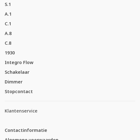
S.1
A.1
C.1
A.8
C.8
1930
Integro Flow
Schakelaar
Dimmer
Stopcontact
Klantenservice
Contactinformatie
Algemene voorwaarden