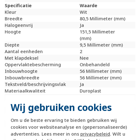
Specificatie
Waarde
Kleur
Wit
Breedte
80,5 Millimeter (mm)
Halogeenvrij
Ja
Hoogte
151,5 Millimeter
(mm)
Diepte
9,5 Millimeter (mm)
Aantal eenheden
2
Met klapdeksel
Nee
Oppervlaktebescherming
Onbehandeld
Inbouwhoogte
56 Millimeter (mm)
Inbouwbreedte
56 Millimeter (mm)
Tekstveld/beschrijvingsvlak
Ja
Materiaalkwaliteit
Duroplast
Materiaal
Kunststof
Bevestigingswijze
Klembevestiging
Wij gebruiken cookies
Montagerichting
Verticaal
RAL-nummer (vergelijkbaar)
1013
Om u de beste ervaring te bieden gebruiken wij
Slagvastheid
IK02
cookies voor websiteanalyse en (gepersonaliseerde)
Beschermingsgraad (IP)
IP20
advertenties. Lees meer in ons
privacybeleid
. Wilt u
Geschikt voor vloerpot
Nee