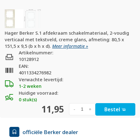
Hager Berker S.1 afdekraam schakelmateriaal, 2-voudig
verticaal met tekstveld, creme glans, afmeting: 80,5 x
151,5 x 9,5 (b x h x d).
Meer informatie »
Artikelnummer:
10128912
EAN:
4011334276982
Verwachte levertijd:
1-2 weken
Huidige voorraad:
0 stuk(s)
11,95
Bestel
-
+
officiële Berker dealer