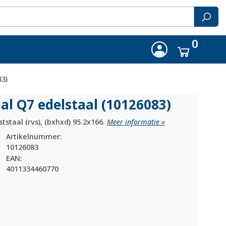
0
83)
al Q7 edelstaal (10126083)
staal (rvs), (bxhxd) 95.2x166.
Meer informatie »
Artikelnummer:
10126083
EAN:
4011334460770