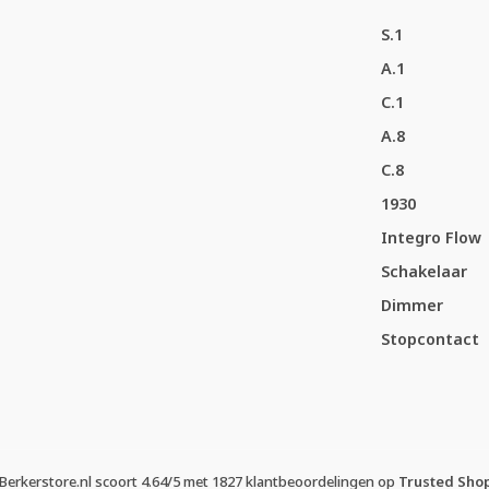
S.1
A.1
C.1
A.8
C.8
1930
Integro Flow
Schakelaar
Dimmer
Stopcontact
Berkerstore.nl
scoort
4.64
/
5
met
1827
klantbeoordelingen op
Trusted Sho