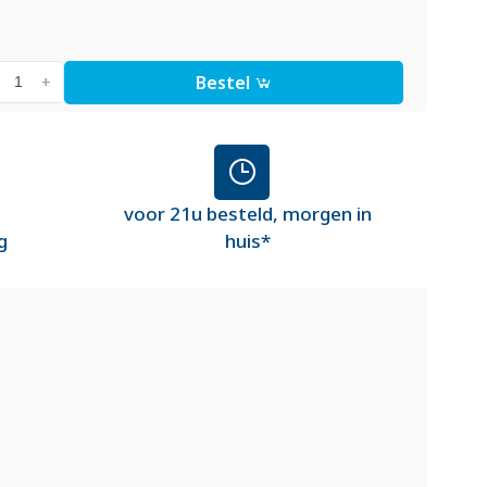
Bestel
+
voor 21u besteld, morgen in
g
huis*