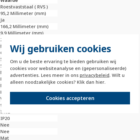
Waarde
Roestvaststaal ( RVS )
95,2 Millimeter (mm)
Ja
166,2 Millimeter (mm)
9,9 Millimeter (mm)
2
Wij gebruiken cookies
Nee
Geborsteld
59,4 Millimeter (mm)
Om u de beste ervaring te bieden gebruiken wij
59,4 Millimeter (mm)
cookies voor websiteanalyse en (gepersonaliseerde)
Nee
advertenties. Lees meer in ons
privacybeleid
. Wilt u
Roestvaststaal ( RVS )
alleen noodzakelijke cookies? Klik dan
hier
.
Metaal
Klembevestiging
Cookies accepteren
Verticaal
9022
IK02
IP20
Nee
Nee
Mat