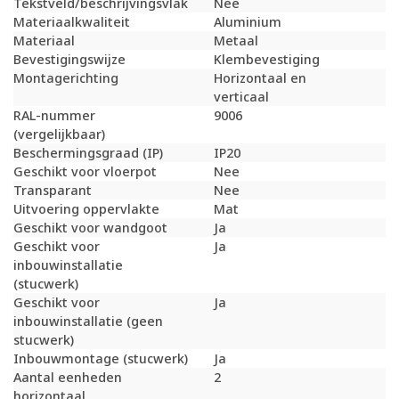
Tekstveld/beschrijvingsvlak
Nee
Materiaalkwaliteit
Aluminium
Materiaal
Metaal
Bevestigingswijze
Klembevestiging
Montagerichting
Horizontaal en
verticaal
RAL-nummer
9006
(vergelijkbaar)
Beschermingsgraad (IP)
IP20
Geschikt voor vloerpot
Nee
Transparant
Nee
Uitvoering oppervlakte
Mat
Geschikt voor wandgoot
Ja
Geschikt voor
Ja
inbouwinstallatie
(stucwerk)
Geschikt voor
Ja
inbouwinstallatie (geen
stucwerk)
Inbouwmontage (stucwerk)
Ja
Aantal eenheden
2
horizontaal