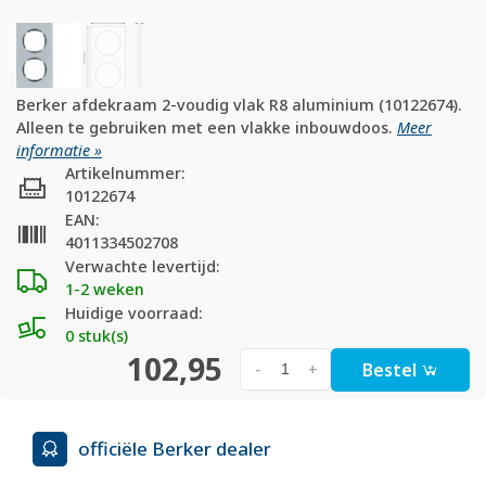
Berker afdekraam 2-voudig vlak R8 aluminium (10122674).
Alleen te gebruiken met een vlakke inbouwdoos.
Meer
informatie »
Artikelnummer:
10122674
EAN:
4011334502708
Verwachte levertijd:
1-2 weken
Huidige voorraad:
0 stuk(s)
102,95
Bestel
-
+
officiële Berker dealer