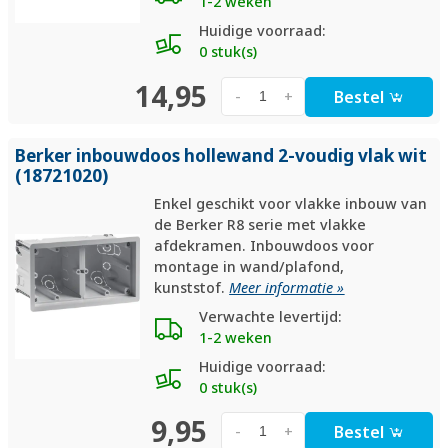
1-2 weken
Huidige voorraad:
0 stuk(s)
14,95
Bestel
-
+
Berker inbouwdoos hollewand 2-voudig vlak wit
(18721020)
Enkel geschikt voor vlakke inbouw van
de Berker R8 serie met vlakke
afdekramen. Inbouwdoos voor
montage in wand/plafond,
kunststof.
Meer informatie »
Verwachte levertijd:
1-2 weken
Huidige voorraad:
0 stuk(s)
9,95
Bestel
-
+