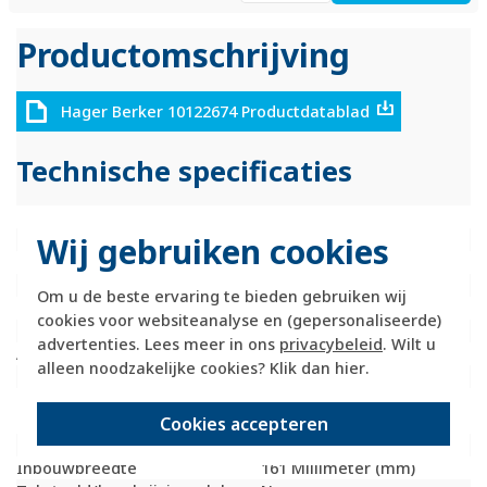
Productomschrijving
Hager Berker 10122674 Productdatablad
Technische specificaties
Specificatie
Waarde
Kleur
Aluminium
Wij gebruiken cookies
Breedte
161 Millimeter (mm)
Halogeenvrij
Ja
Om u de beste ervaring te bieden gebruiken wij
Hoogte
90 Millimeter (mm)
cookies voor websiteanalyse en (gepersonaliseerde)
Diepte
7,5 Millimeter (mm)
advertenties. Lees meer in ons
privacybeleid
. Wilt u
Aantal eenheden
2
alleen noodzakelijke cookies? Klik dan
hier
.
Met klapdeksel
Nee
Oppervlaktebescherming
Geanodiseerd /
geëloxeerd
Cookies accepteren
Inbouwhoogte
90 Millimeter (mm)
Inbouwbreedte
161 Millimeter (mm)