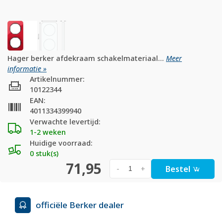
Hager berker afdekraam schakelmateriaal...
Meer
informatie »
Artikelnummer:
10122344
EAN:
4011334399940
Verwachte levertijd:
1-2 weken
Huidige voorraad:
0 stuk(s)
71,95
Bestel
-
+
officiële Berker dealer