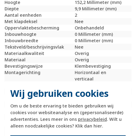
Hoogte
152,2 Millimeter (mm)
Diepte
9,9 Millimeter (mm)
Aantal eenheden
2
Met klapdeksel
Nee
Oppervlaktebescherming
Onbehandeld
Inbouwhoogte
0 Millimeter (mm)
Inbouwbreedte
0 Millimeter (mm)
Tekstveld/beschrijvingsvlak
Nee
Materiaalkwaliteit
Overig
Materiaal
Overig
Bevestigingswijze
Klembevestiging
Montagerichting
Horizontaal en
verticaal
RAL-nummer (vergelijkbaar)
3003
Wij gebruiken cookies
Slagvastheid
IK05
Beschermingsgraad (IP)
IP20
Geschikt voor vloerpot
Nee
Om u de beste ervaring te bieden gebruiken wij
Transparant
Nee
cookies voor websiteanalyse en (gepersonaliseerde)
Uitvoering oppervlakte
Glanzend
advertenties. Lees meer in ons
privacybeleid
. Wilt u
Geschikt voor wandgoot
Ja
alleen noodzakelijke cookies? Klik dan
hier
.
Geschikt voor
Ja