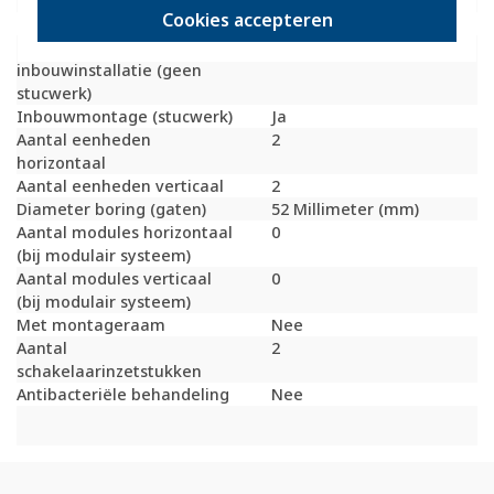
inbouwinstallatie (stucwerk)
Cookies accepteren
Bondige uitvoering
Nee
Geschikt voor
Ja
inbouwinstallatie (geen
stucwerk)
Inbouwmontage (stucwerk)
Ja
Aantal eenheden
2
horizontaal
Aantal eenheden verticaal
2
Diameter boring (gaten)
52 Millimeter (mm)
Aantal modules horizontaal
0
(bij modulair systeem)
Aantal modules verticaal
0
(bij modulair systeem)
Met montageraam
Nee
Aantal
2
schakelaarinzetstukken
Antibacteriële behandeling
Nee