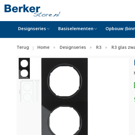
Designseries
Basiselementen
Opbouw (binn
Terug
Home
Designseries
R3
R3 glas zw
|