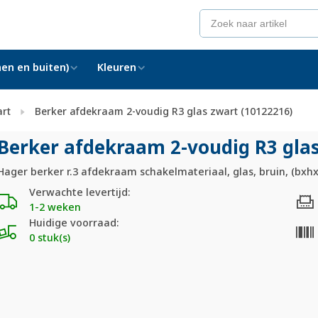
en en buiten)
Kleuren
art
Berker afdekraam 2-voudig R3 glas zwart (10122216)
Berker afdekraam 2-voudig R3 glas
Hager berker r.3 afdekraam schakelmateriaal, glas, bruin, (bx
Verwachte levertijd:
1-2 weken
Huidige voorraad:
0 stuk(s)