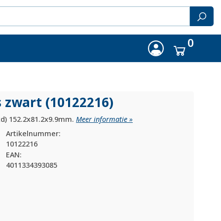
0
 zwart (10122216)
hxd) 152.2x81.2x9.9mm.
Meer informatie »
Artikelnummer:
10122216
EAN:
4011334393085