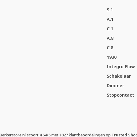
S.1
A.1
C.1
A.8
C.8
1930
Integro Flow
Schakelaar
Dimmer
Stopcontact
Berkerstore.nl
scoort
4.64
/
5
met
1827
klantbeoordelingen op
Trusted Sho