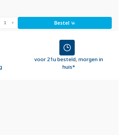
Bestel
+
voor 21u besteld, morgen in
g
huis*