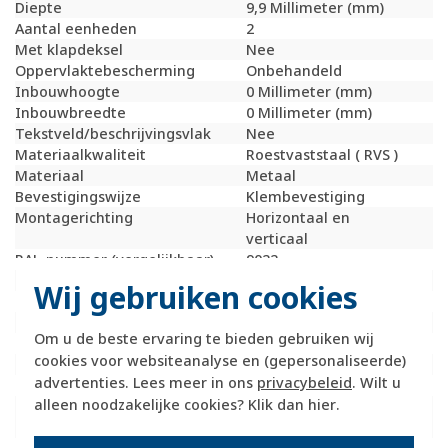
Diepte
9,9 Millimeter (mm)
Aantal eenheden
2
Met klapdeksel
Nee
Oppervlaktebescherming
Onbehandeld
Inbouwhoogte
0 Millimeter (mm)
Inbouwbreedte
0 Millimeter (mm)
Tekstveld/beschrijvingsvlak
Nee
Materiaalkwaliteit
Roestvaststaal ( RVS )
Materiaal
Metaal
Bevestigingswijze
Klembevestiging
Montagerichting
Horizontaal en
verticaal
RAL-nummer (vergelijkbaar)
9022
Slagvastheid
IK05
Wij gebruiken cookies
Beschermingsgraad (IP)
IP20
Geschikt voor vloerpot
Nee
Om u de beste ervaring te bieden gebruiken wij
Transparant
Nee
cookies voor websiteanalyse en (gepersonaliseerde)
Uitvoering oppervlakte
Mat
advertenties. Lees meer in ons
privacybeleid
. Wilt u
Geschikt voor wandgoot
Ja
alleen noodzakelijke cookies? Klik dan
hier
.
Geschikt voor
Ja
inbouwinstallatie (stucwerk)