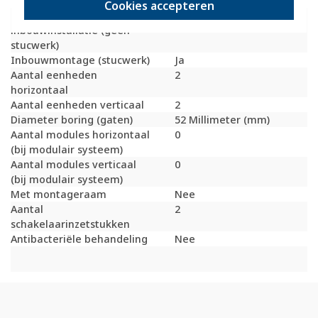
Bondige uitvoering
Nee
Cookies accepteren
Geschikt voor
Ja
inbouwinstallatie (geen
stucwerk)
Inbouwmontage (stucwerk)
Ja
Aantal eenheden
2
horizontaal
Aantal eenheden verticaal
2
Diameter boring (gaten)
52 Millimeter (mm)
Aantal modules horizontaal
0
(bij modulair systeem)
Aantal modules verticaal
0
(bij modulair systeem)
Met montageraam
Nee
Aantal
2
schakelaarinzetstukken
Antibacteriële behandeling
Nee