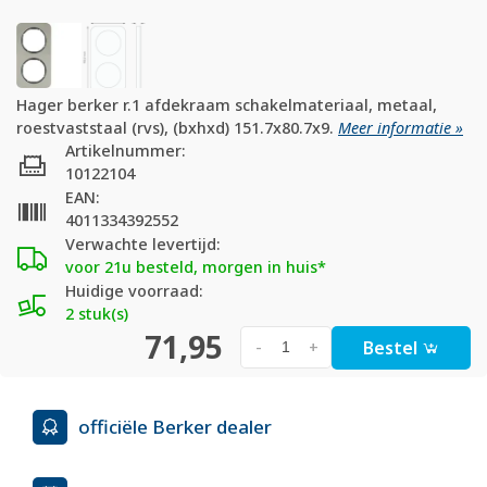
Hager berker r.1 afdekraam schakelmateriaal, metaal,
roestvaststaal (rvs), (bxhxd) 151.7x80.7x9.
Meer informatie »
Artikelnummer:
10122104
EAN:
4011334392552
Verwachte levertijd:
voor 21u besteld, morgen in huis*
Huidige voorraad:
2 stuk(s)
71,95
Bestel
-
+
officiële Berker dealer