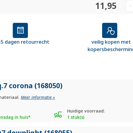
11,95
-
5 dagen retourrecht
veilig kopen met
kopersbeschermin
.7 corona (168050)
materiaal.
Meer informatie »
Huidige voorraad:
nsdag in huis*
1 stuk(s)
q7 downlight (168055)