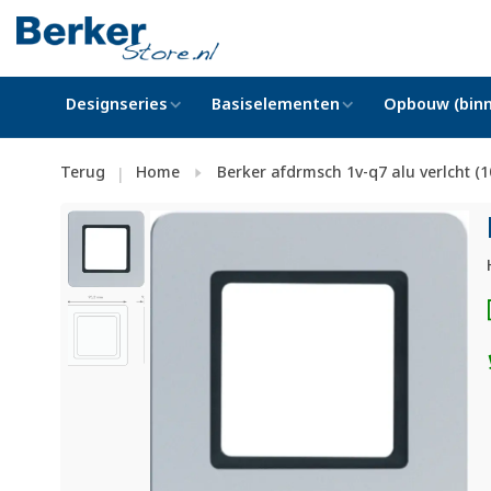
Designseries
Basiselementen
Opbouw (binn
Terug
Home
Berker afdrmsch 1v-q7 alu verlcht (
|