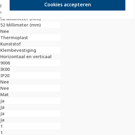
Cookies accepteren
Nee
Gelakt
52 Millimeter (mm)
52 Millimeter (mm)
Nee
Thermoplast
Kunststof
Klembevestiging
Horizontaal en verticaal
9006
IK00
IP20
Nee
Nee
Mat
Ja
Ja
Ja
Ja
1
1