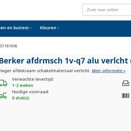
en en buiten)
Kleuren
10116104)
Berker afdrmsch 1v-q7 alu verlcht
Hager afdekraam schakelmateriaal verlicht.
Meer informatie »
Verwachte levertijd:
1-2 weken
Huidige voorraad:
0 stuk(s)