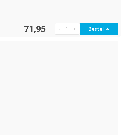
71,95
Bestel
-
+