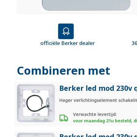
officiële Berker dealer
36
Combineren met
Berker led mod 230v q
Hager verlichtingselement schakel
Verwachte levertijd:
voor maandag 21u besteld, di
Berker led mod 230v 