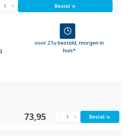
Bestel
+
voor 21u besteld, morgen in
g
huis*
73,95
Bestel
-
+