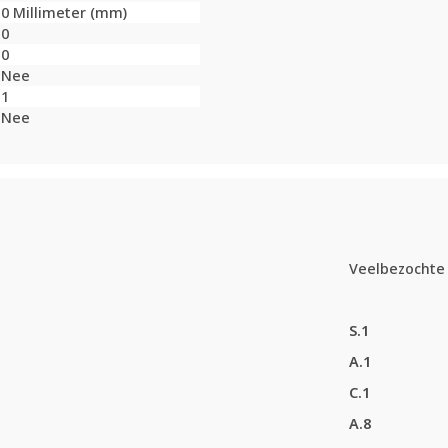
0 Millimeter (mm)
0
0
Nee
1
Nee
Veelbezochte 
S.1
A.1
C.1
A.8