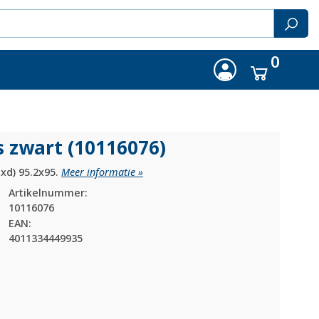
0
s zwart (10116076)
xd) 95.2x95.
Meer informatie »
Artikelnummer:
10116076
EAN:
4011334449935