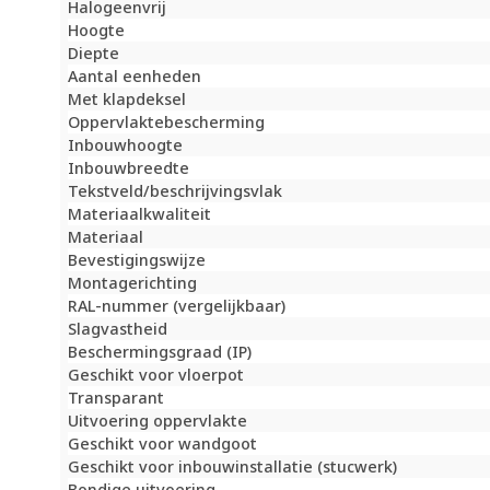
Halogeenvrij
Hoogte
Diepte
Aantal eenheden
Met klapdeksel
Oppervlaktebescherming
Inbouwhoogte
Inbouwbreedte
Tekstveld/beschrijvingsvlak
Materiaalkwaliteit
Materiaal
Bevestigingswijze
Montagerichting
RAL-nummer (vergelijkbaar)
Slagvastheid
Beschermingsgraad (IP)
Geschikt voor vloerpot
Transparant
Uitvoering oppervlakte
Geschikt voor wandgoot
Geschikt voor inbouwinstallatie (stucwerk)
Bondige uitvoering