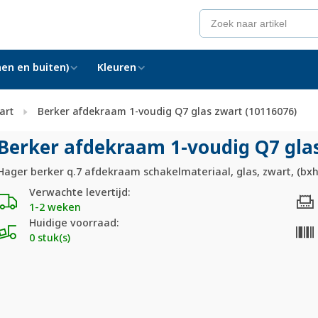
en en buiten)
Kleuren
art
Berker afdekraam 1-voudig Q7 glas zwart (10116076)
Berker afdekraam 1-voudig Q7 gla
Hager berker q.7 afdekraam schakelmateriaal, glas, zwart, (bxh
Verwachte levertijd:
1-2 weken
Huidige voorraad:
0 stuk(s)