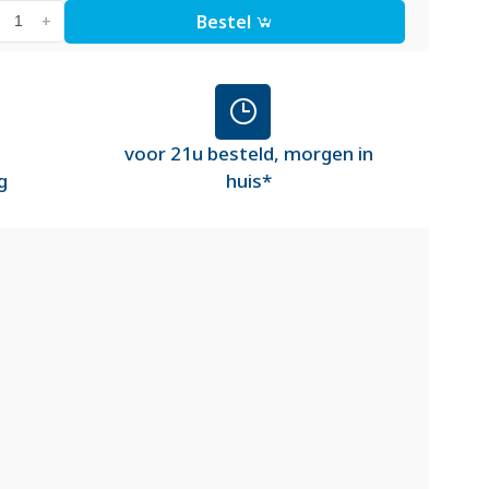
Bestel
+
voor 21u besteld, morgen in
g
huis*