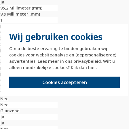
Ja
95,2 Millimeter (mm)
9,9 Millimeter (mm)
1
Nee
Onbehandeld
Wij gebruiken cookies
59,4 Millimeter (mm)
59,4 Millimeter (mm)
Om u de beste ervaring te bieden gebruiken wij
Nee
cookies voor websiteanalyse en (gepersonaliseerde)
Glas
advertenties. Lees meer in ons
privacybeleid
. Wilt u
Glas
alleen noodzakelijke cookies? Klik dan
hier
.
Klembevestiging
Horizontaal en verticaal
9005
Cookies accepteren
IK02
IP20
Nee
Nee
Glanzend
Ja
Ja
Nee