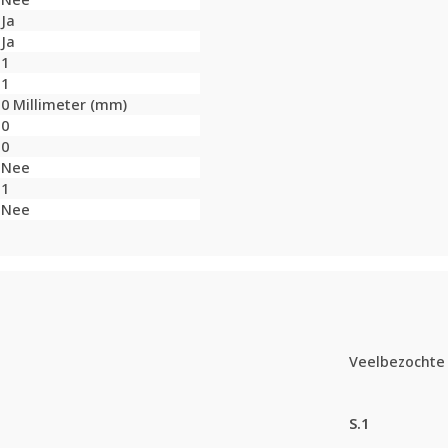
Ja
Ja
1
1
0 Millimeter (mm)
0
0
Nee
1
Nee
Veelbezochte 
S.1