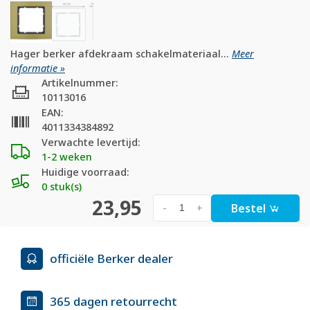
Hager berker afdekraam schakelmateriaal...
Meer
informatie »
Artikelnummer:
10113016
EAN:
4011334384892
Verwachte levertijd:
1-2 weken
Huidige voorraad:
0 stuk(s)
23,95
Bestel
-
+
officiële Berker dealer
365 dagen retourrecht