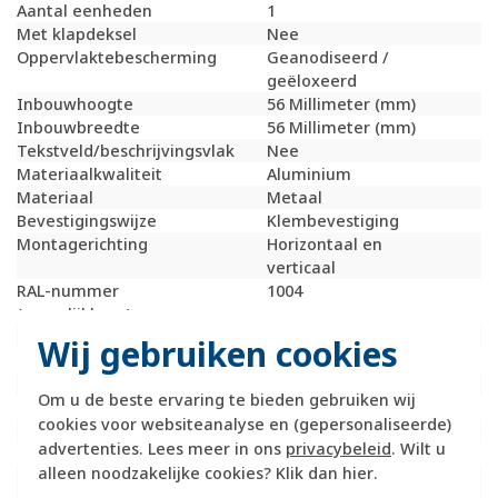
Aantal eenheden
1
Met klapdeksel
Nee
Oppervlaktebescherming
Geanodiseerd /
geëloxeerd
Inbouwhoogte
56 Millimeter (mm)
Inbouwbreedte
56 Millimeter (mm)
Tekstveld/beschrijvingsvlak
Nee
Materiaalkwaliteit
Aluminium
Materiaal
Metaal
Bevestigingswijze
Klembevestiging
Montagerichting
Horizontaal en
verticaal
RAL-nummer
1004
(vergelijkbaar)
Slagvastheid
IK07
Wij gebruiken cookies
Beschermingsgraad (IP)
IP20
Geschikt voor vloerpot
Nee
Om u de beste ervaring te bieden gebruiken wij
Transparant
Nee
cookies voor websiteanalyse en (gepersonaliseerde)
Uitvoering oppervlakte
Mat
advertenties. Lees meer in ons
privacybeleid
. Wilt u
Geschikt voor wandgoot
Ja
alleen noodzakelijke cookies? Klik dan
hier
.
Geschikt voor
Ja