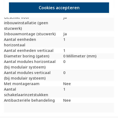
inbouwinstallatie
(stucwerk)
Cookies accepteren
Bondige uitvoering
Nee
Geschikt voor
Ja
inbouwinstallatie (geen
stucwerk)
Inbouwmontage (stucwerk)
Ja
Aantal eenheden
1
horizontaal
Aantal eenheden verticaal
1
Diameter boring (gaten)
0 Millimeter (mm)
Aantal modules horizontaal
0
(bij modulair systeem)
Aantal modules verticaal
0
(bij modulair systeem)
Met montageraam
Nee
Aantal
1
schakelaarinzetstukken
Antibacteriële behandeling
Nee