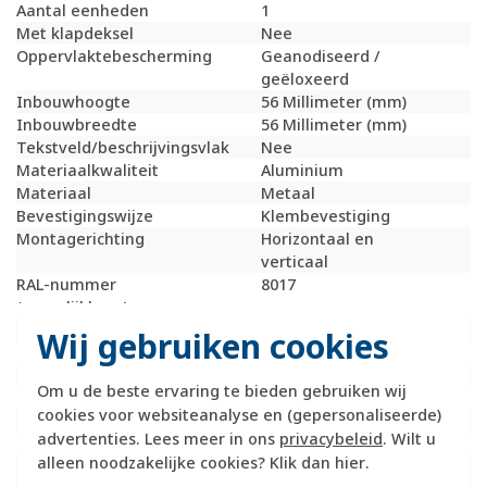
Aantal eenheden
1
Met klapdeksel
Nee
Oppervlaktebescherming
Geanodiseerd /
geëloxeerd
Inbouwhoogte
56 Millimeter (mm)
Inbouwbreedte
56 Millimeter (mm)
Tekstveld/beschrijvingsvlak
Nee
Materiaalkwaliteit
Aluminium
Materiaal
Metaal
Bevestigingswijze
Klembevestiging
Montagerichting
Horizontaal en
verticaal
RAL-nummer
8017
(vergelijkbaar)
Slagvastheid
IK07
Wij gebruiken cookies
Beschermingsgraad (IP)
IP20
Geschikt voor vloerpot
Nee
Om u de beste ervaring te bieden gebruiken wij
Transparant
Nee
cookies voor websiteanalyse en (gepersonaliseerde)
Uitvoering oppervlakte
Mat
advertenties. Lees meer in ons
privacybeleid
. Wilt u
Geschikt voor wandgoot
Ja
alleen noodzakelijke cookies? Klik dan
hier
.
Geschikt voor
Ja