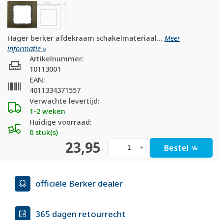
Hager berker afdekraam schakelmateriaal...
Meer
informatie »
Artikelnummer:
10113001
EAN:
4011334371557
Verwachte levertijd:
1-2 weken
Huidige voorraad:
0 stuk(s)
23,95
Bestel
-
+
officiële Berker dealer
365 dagen retourrecht