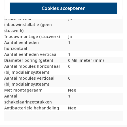
inbouwinstallatie
(stucwerk)
Cookies accepteren
Bondige uitvoering
Nee
Geschikt voor
Ja
inbouwinstallatie (geen
stucwerk)
Inbouwmontage (stucwerk)
Ja
Aantal eenheden
1
horizontaal
Aantal eenheden verticaal
1
Diameter boring (gaten)
0 Millimeter (mm)
Aantal modules horizontaal
0
(bij modulair systeem)
Aantal modules verticaal
0
(bij modulair systeem)
Met montageraam
Nee
Aantal
1
schakelaarinzetstukken
Antibacteriële behandeling
Nee