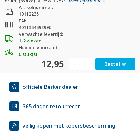
bruin, (bxhxd) 80.75x80.75x9.
Meer informatie »
Artikelnummer:
10112235
EAN:
4011334392996
Verwachte levertijd:
1-2 weken
Huidige voorraad:
0 stuk(s)
12,95
Bestel
-
+
officiële Berker dealer
365 dagen retourrecht
veilig kopen met kopersbescherming