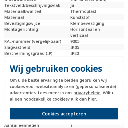
Tekstveld/beschrijvingsvlak
Ja
Materiaalkwaliteit
Thermoplast
Materiaal
Kunststof
Bevestigingswijze
Klembevestiging
Montagerichting
Horizontaal en
verticaal
RAL-nummer (vergelijkbaar)
9005
Slagvastheid
IK05
Beschermingsgraad (IP)
IP20
Geschikt voor vloerpot
Nee
Wij gebruiken cookies
Transparant
Nee
Uitvoering oppervlakte
Glanzend
Geschikt voor wandgoot
Ja
Om u de beste ervaring te bieden gebruiken wij
Geschikt voor
Ja
cookies voor websiteanalyse en (gepersonaliseerde)
inbouwinstallatie (stucwerk)
advertenties. Lees meer in ons
privacybeleid
. Wilt u
Bondige uitvoering
Nee
alleen noodzakelijke cookies? Klik dan
hier
.
Geschikt voor
Ja
inbouwinstallatie (geen
Cookies accepteren
stucwerk)
Inbouwmontage (stucwerk)
Ja
Aantal eenheden
1