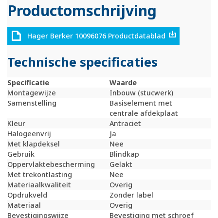
Productomschrijving
Hager Berker 10096076 Productdatablad
Technische specificaties
Specificatie
Waarde
Montagewijze
Inbouw (stucwerk)
Samenstelling
Basiselement met
centrale afdekplaat
Kleur
Antraciet
Halogeenvrij
Ja
Met klapdeksel
Nee
Gebruik
Blindkap
Oppervlaktebescherming
Gelakt
Met trekontlasting
Nee
Materiaalkwaliteit
Overig
Opdrukveld
Zonder label
Materiaal
Overig
Bevestigingswijze
Bevestiging met schroef