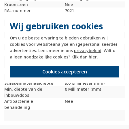
Kroonsteen
Nee
RAL-nummer
7021
(vergelijkbaar)
Met stofbescherming
Nee
Wij gebruiken cookies
Met opdruk
Nee
Incl. connectoren
Nee
Om u de beste ervaring te bieden gebruiken wij
Draagring
Ja
cookies voor websiteanalyse en (gepersonaliseerde)
Transparant
Nee
advertenties. Lees meer in ons
privacybeleid
. Wilt u
Uitvoering oppervlakte
Mat
alleen noodzakelijke cookies? Klik dan
hier
.
Geschikt voor
IP44
beschermingsgraad (IP)
Schakelmateriaalbreedte
71 Millimeter (mm)
Cookies accepteren
Schakelmateriaalhoogte
71 Millimeter (mm)
Schakelmateriaaldiepte
9,6 Millimeter (mm)
Min. diepte van de
0 Millimeter (mm)
inbouwdoos
Antibacteriële
Nee
behandeling