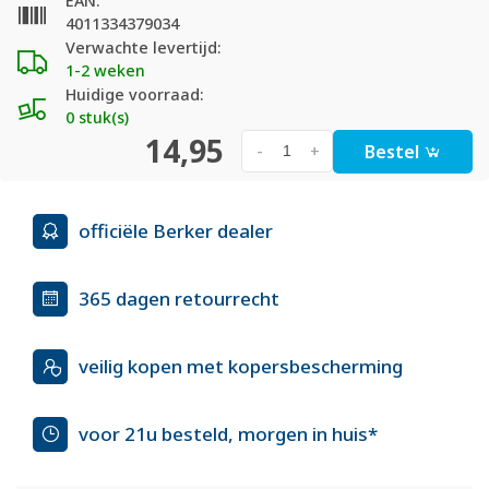
EAN:
4011334379034
Verwachte levertijd:
1-2 weken
Huidige voorraad:
0 stuk(s)
14,95
Bestel
-
+
officiële Berker dealer
365 dagen retourrecht
veilig kopen met kopersbescherming
voor 21u besteld, morgen in huis*