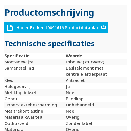
Productomschrijving
Hager Berker 10091616 Productdatablad
Technische specificaties
Specificatie
Waarde
Montagewijze
Inbouw (stucwerk)
Samenstelling
Basiselement met
centrale afdekplaat
Kleur
Antraciet
Halogeenvrij
Ja
Met klapdeksel
Nee
Gebruik
Blindkap
Oppervlaktebescherming
Onbehandeld
Met trekontlasting
Nee
Materiaalkwaliteit
Overig
Opdrukveld
Zonder label
Materiaal
Overig