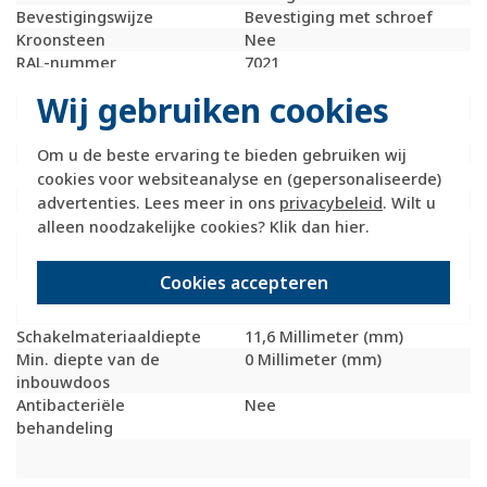
Bevestigingswijze
Bevestiging met schroef
Kroonsteen
Nee
RAL-nummer
7021
(vergelijkbaar)
Wij gebruiken cookies
Met stofbescherming
Nee
Met opdruk
Nee
Incl. connectoren
Nee
Om u de beste ervaring te bieden gebruiken wij
Draagring
Ja
cookies voor websiteanalyse en (gepersonaliseerde)
Transparant
Nee
advertenties. Lees meer in ons
privacybeleid
. Wilt u
Uitvoering oppervlakte
Mat
alleen noodzakelijke cookies? Klik dan
hier
.
Geschikt voor
IP20
beschermingsgraad (IP)
Cookies accepteren
Schakelmateriaalbreedte
71 Millimeter (mm)
Schakelmateriaalhoogte
71 Millimeter (mm)
Schakelmateriaaldiepte
11,6 Millimeter (mm)
Min. diepte van de
0 Millimeter (mm)
inbouwdoos
Antibacteriële
Nee
behandeling