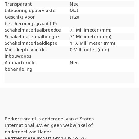
Transparant
Nee
Uitvoering oppervlakte
Mat
Geschikt voor
IP20
beschermingsgraad (IP)
Schakelmateriaalbreedte
71 Millimeter (mm)
Schakelmateriaalhoogte
71 Millimeter (mm)
Schakelmateriaaldiepte
11,6 Millimeter (mm)
Min. diepte van de
0 Millimeter (mm)
inbouwdoos
Antibacteriële
Nee
behandeling
Berkerstore.nl is onderdeel van e-Stores
International B.V. en geen webwinkel of
onderdeel van Hager
Vertriebsgesellschaft GmbH & Co. KG.