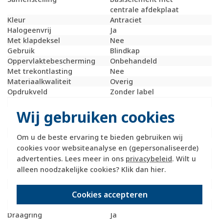
centrale afdekplaat
Kleur
Antraciet
Halogeenvrij
Ja
Met klapdeksel
Nee
Gebruik
Blindkap
Oppervlaktebescherming
Onbehandeld
Met trekontlasting
Nee
Materiaalkwaliteit
Overig
Opdrukveld
Zonder label
Materiaal
Overig
Wij gebruiken cookies
Bevestigingswijze
Klauw- /
schroefbevestiging
Met verlichting
Nee
Om u de beste ervaring te bieden gebruiken wij
Kroonsteen
Nee
cookies voor websiteanalyse en (gepersonaliseerde)
RAL-nummer
7021
advertenties. Lees meer in ons
privacybeleid
. Wilt u
(vergelijkbaar)
alleen noodzakelijke cookies? Klik dan
hier
.
Met stofbescherming
Nee
Met opdruk
Nee
Cookies accepteren
Slagvastheid
IK02
Incl. connectoren
Nee
Draagring
Ja