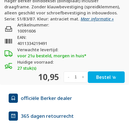
Hager Berker blinddeksel (blindplaat) inclusief
draagframe. Zonder klauwbevestiging (spreidklemmen),
alleen geschikt voor schroefbevestiging in inbouwdoos.
Serie: S1/B3/B7. Kleur: antraciet mat.
Meer informatie »
Artikelnummer:
10091606
EAN:
4011334219491
Verwachte levertijd:
voor 21u besteld, morgen in huis*
Huidige voorraad:
27 stuk(s)
10,95
Bestel
-
+
officiële Berker dealer
365 dagen retourrecht