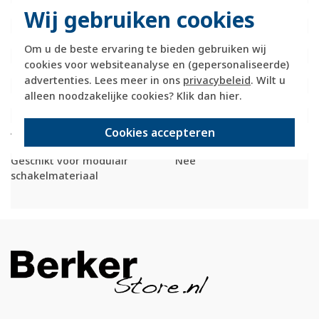
Beschermingsgraad (IP)
IP20
Wij gebruiken cookies
Transparant
Nee
Uitvoering oppervlakte
Mat
Om u de beste ervaring te bieden gebruiken wij
Met wartelinvoering
Nee
cookies voor websiteanalyse en (gepersonaliseerde)
Met kanaalinvoering
Ja
advertenties. Lees meer in ons
privacybeleid
. Wilt u
Schakelmateriaalbreedte
93,9 Millimeter (mm)
alleen noodzakelijke cookies? Klik dan
hier
.
Schakelmateriaalhoogte
84,7 Millimeter (mm)
Schakelmateriaaldiepte
22,9 Millimeter (mm)
Aantal modules (bij
0
Cookies accepteren
modulair systeem)
Geschikt voor modulair
Nee
schakelmateriaal