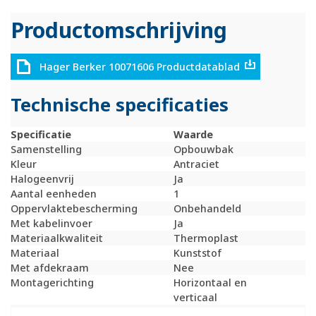
Productomschrijving
Hager Berker 10071606 Productdatablad
Technische specificaties
Specificatie
Waarde
Samenstelling
Opbouwbak
Kleur
Antraciet
Halogeenvrij
Ja
Aantal eenheden
1
Oppervlaktebescherming
Onbehandeld
Met kabelinvoer
Ja
Materiaalkwaliteit
Thermoplast
Materiaal
Kunststof
Met afdekraam
Nee
Montagerichting
Horizontaal en
verticaal
RAL-nummer (vergelijkbaar)
7021