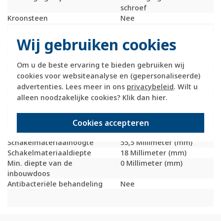
schroef
Kroonsteen
Nee
RAL-nummer (vergelijkbaar)
9006
Met stofbescherming
Nee
Wij gebruiken cookies
Met opdruk
Nee
Slagvastheid
IK05
Om u de beste ervaring te bieden gebruiken wij
Incl. connectoren
Nee
cookies voor websiteanalyse en (gepersonaliseerde)
Draagring
Nee
advertenties. Lees meer in ons
privacybeleid
. Wilt u
Transparant
Nee
alleen noodzakelijke cookies? Klik dan
hier
.
Uitvoering oppervlakte
Mat
Geschikt voor
IP20
beschermingsgraad (IP)
Cookies accepteren
Schakelmateriaalbreedte
70,5 Millimeter (mm)
Schakelmateriaalhoogte
55,5 Millimeter (mm)
Schakelmateriaaldiepte
18 Millimeter (mm)
Min. diepte van de
0 Millimeter (mm)
inbouwdoos
Antibacteriële behandeling
Nee