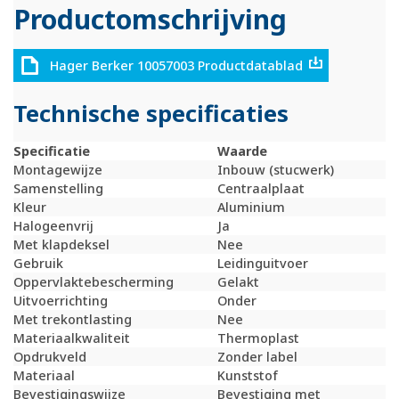
Productomschrijving
Hager Berker 10057003 Productdatablad
Technische specificaties
Specificatie
Waarde
Montagewijze
Inbouw (stucwerk)
Samenstelling
Centraalplaat
Kleur
Aluminium
Halogeenvrij
Ja
Met klapdeksel
Nee
Gebruik
Leidinguitvoer
Oppervlaktebescherming
Gelakt
Uitvoerrichting
Onder
Met trekontlasting
Nee
Materiaalkwaliteit
Thermoplast
Opdrukveld
Zonder label
Materiaal
Kunststof
Bevestigingswijze
Bevestiging met