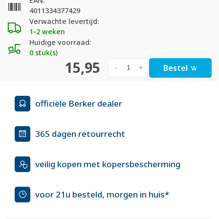
EAN:
4011334377429
Verwachte levertijd:
1-2 weken
Huidige voorraad:
0 stuk(s)
15,95
Bestel
-
+
officiële Berker dealer
365 dagen retourrecht
veilig kopen met kopersbescherming
voor 21u besteld, morgen in huis*