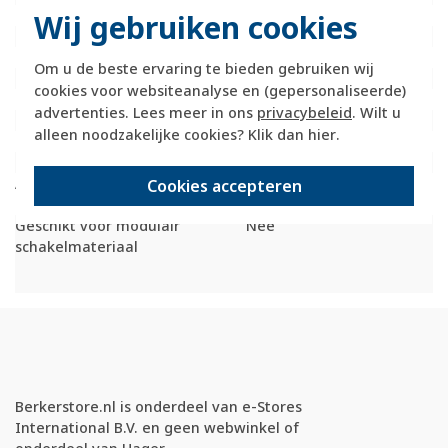
Beschermingsgraad (IP)
IP20
Wij gebruiken cookies
Transparant
Nee
Uitvoering oppervlakte
Glanzend
Om u de beste ervaring te bieden gebruiken wij
Met wartelinvoering
Nee
cookies voor websiteanalyse en (gepersonaliseerde)
Met kanaalinvoering
Ja
advertenties. Lees meer in ons
privacybeleid
. Wilt u
Schakelmateriaalbreedte
83,5 Millimeter (mm)
alleen noodzakelijke cookies? Klik dan
hier
.
Schakelmateriaalhoogte
83,5 Millimeter (mm)
Schakelmateriaaldiepte
21,3 Millimeter (mm)
Aantal modules (bij
0
Cookies accepteren
modulair systeem)
Geschikt voor modulair
Nee
schakelmateriaal
Berkerstore.nl is onderdeel van e-Stores
International B.V. en geen webwinkel of