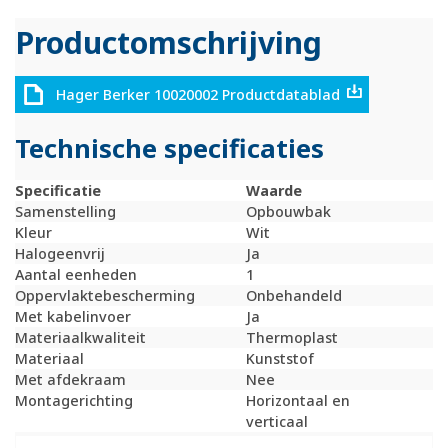
Productomschrijving
Hager Berker 10020002 Productdatablad
Technische specificaties
Specificatie
Waarde
Samenstelling
Opbouwbak
Kleur
Wit
Halogeenvrij
Ja
Aantal eenheden
1
Oppervlaktebescherming
Onbehandeld
Met kabelinvoer
Ja
Materiaalkwaliteit
Thermoplast
Materiaal
Kunststof
Met afdekraam
Nee
Montagerichting
Horizontaal en
verticaal
RAL-nummer (vergelijkbaar)
1013