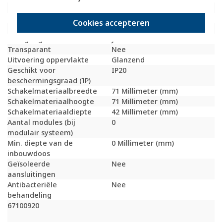
Met opdruk
Nee
Slagvastheid
IK02
Cookies accepteren
Incl. connectoren
Nee
Draagring
Ja
Transparant
Nee
Uitvoering oppervlakte
Glanzend
Geschikt voor
IP20
beschermingsgraad (IP)
Schakelmateriaalbreedte
71 Millimeter (mm)
Schakelmateriaalhoogte
71 Millimeter (mm)
Schakelmateriaaldiepte
42 Millimeter (mm)
Aantal modules (bij
0
modulair systeem)
Min. diepte van de
0 Millimeter (mm)
inbouwdoos
Geïsoleerde
Nee
aansluitingen
Antibacteriële
Nee
behandeling
67100920