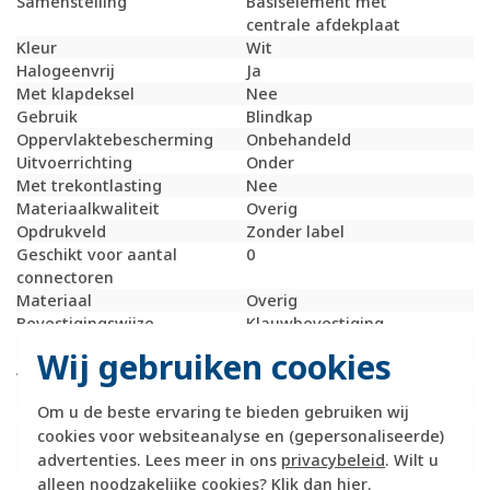
Samenstelling
Basiselement met
centrale afdekplaat
Kleur
Wit
Halogeenvrij
Ja
Met klapdeksel
Nee
Gebruik
Blindkap
Oppervlaktebescherming
Onbehandeld
Uitvoerrichting
Onder
Met trekontlasting
Nee
Materiaalkwaliteit
Overig
Opdrukveld
Zonder label
Geschikt voor aantal
0
connectoren
Materiaal
Overig
Bevestigingswijze
Klauwbevestiging
Bussen afgeschermd
Nee
Wij gebruiken cookies
Afgeschermde behuizing
Nee
Met verlichting
Nee
Om u de beste ervaring te bieden gebruiken wij
Kroonsteen
Nee
cookies voor websiteanalyse en (gepersonaliseerde)
RAL-nummer
9010
advertenties. Lees meer in ons
privacybeleid
. Wilt u
(vergelijkbaar)
Met stofbescherming
Nee
alleen noodzakelijke cookies? Klik dan
hier
.