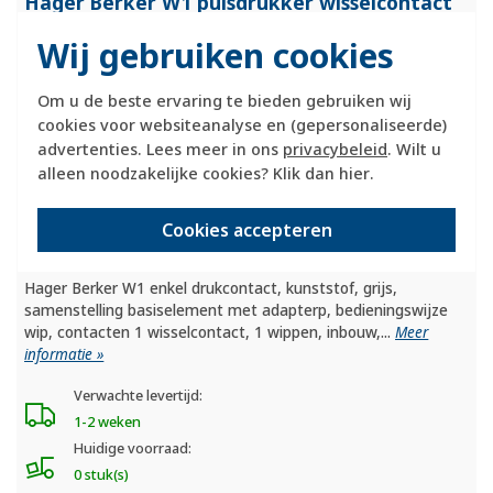
Hager Berker W1 pulsdrukker wisselcontact
blauw verlicht bovendeel grijs (WNA021)
Wij gebruiken cookies
Om u de beste ervaring te bieden gebruiken wij
cookies voor websiteanalyse en (gepersonaliseerde)
advertenties. Lees meer in ons
privacybeleid
. Wilt u
alleen noodzakelijke cookies? Klik dan
hier
.
Cookies accepteren
Hager Berker W1 enkel drukcontact, kunststof, grijs,
samenstelling basiselement met adapterp, bedieningswijze
wip, contacten 1 wisselcontact, 1 wippen, inbouw,...
Meer
informatie »
Verwachte levertijd:
1-2 weken
Huidige voorraad:
0 stuk(s)