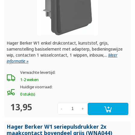
Hager Berker W1 enkel drukcontact, kunststof, grijs,
samenstelling basiselement met adapterp, bedieningswijze
wip, contacten 1 wisselcontact, 1 wippen, inbouw,...
Meer
informatie »
Verwachte levertijd:
1-2 weken
Huidige voorraad:
0 stuk(s)
13,95
-
+
Hager Berker W1 seriepulsdrukker 2x
maakcontact bovendeel grijs (WNA044)