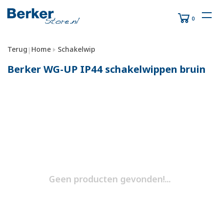
0
Terug
Home
Schakelwip
|
Berker WG-UP IP44 schakelwippen bruin
Geen producten gevonden!...