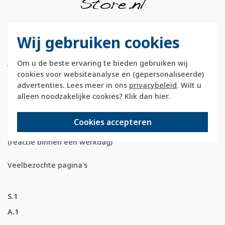
Berkerstore.nl is onderdeel van e-Stores
Wij gebruiken cookies
International B.V. en geen webwinkel of
onderdeel van Hager
Om u de beste ervaring te bieden gebruiken wij
Vertriebsgesellschaft GmbH & Co. KG.
cookies voor websiteanalyse en (gepersonaliseerde)
advertenties. Lees meer in ons
privacybeleid
. Wilt u
Telefoon:
088 28 29 333
alleen noodzakelijke cookies? Klik dan
hier
.
(maandag t/m vrijdag, 09:00 tot 12:00 en
13:00 tot 17:00 uur)
Cookies accepteren
E-mail:
info@berkerstore.nl
(reactie binnen één werkdag)
Veelbezochte pagina's
S.1
A.1