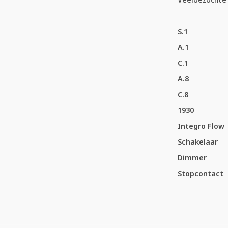
S.1
A.1
C.1
A.8
C.8
1930
Integro Flow
Schakelaar
Dimmer
Stopcontact